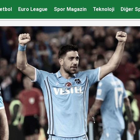
leri!
etbol
Euro League
Spor Magazin
Teknoloji
Diğer S