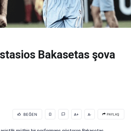
stasios Bakasetas şova
BEĞEN
A+
A-
PAYLAŞ
 asistlik müthiş bir performans gösteren Bakasetas,