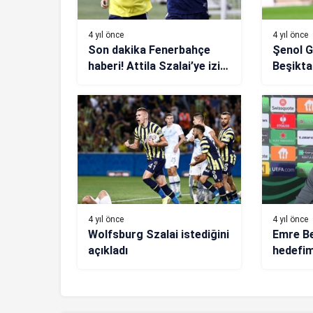
4 yıl önce
4 yıl önce
Son dakika Fenerbahçe
Şenol G
haberi! Attila Szalai’ye izin
Beşiktaş
çıkmadı
4 yıl önce
4 yıl önce
Wolfsburg Szalai istediğini
Emre Be
açıkladı
hedefi