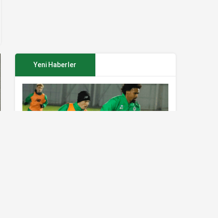
Yeni Haberler
Konyaspor’da Sivasspor maçı
hazırlıkları sürüyor