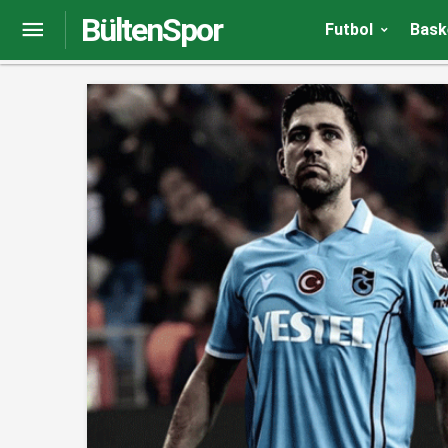
BültenSpor
Fenerbahçeli İsmail Yüksek’ten, Jorge Jesus söz
Futbol
Bask