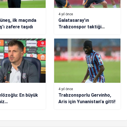
4 yıl önce
üneş, ilk maçında
Galatasaray’ın
’ı zafere taşıdı
Trabzonspor taktiği
Kopenhag’dan!
4 yıl önce
lözoğlu: En büyük
Trabzonsporlu Gervinho,
miz…
Aris için Yunanistan’a gitti!