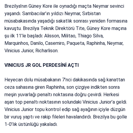
Brezilya’nın Güney Kore ile oynadığı maçta Neymar sevinci
yaşandı. Sambacılar’ın yıldızı Neymar, Sırbistan
müsabakasında yaşadığı sakatlık sonrası yeniden formasına
kavuştu. Brezilya Teknik Direktörü Tite, Güney Kore maçına
şu ilk 11’le başladı: Alisson, Militao, Thiago Silva,
Marquinhos, Danilo, Casemiro, Paqueta, Raphinha, Neymar,
Vinicius Junior, Richarlison.
VINICIUS JR GOL PERDESİNİ AÇTI
Heyecan dolu müsabakanın 7’nci dakikasında sağ kanattan
ceza sahasına giren Raphinha, son çizgiye indikten sonra
meşin yuvarlağı penaltı noktasına doğru çevirdi. Herkesi
aşan top penaltı noktasının solundaki Vinicius Junior’a geldi.
Vinicius Junior topu kontrol edip sağ ayağının içiyle düzgün
bir vuruş yaptı ve rakip fileleri havalandırdı. Brezilya bu golle
1-0’lık üstünlüğü yakaladı.