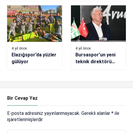
sözleşme
görüşmelerini
etkileyecek
4 yıl önce
4 yıl önce
Elazığspor’da yüzler
Bursaspor’un yeni
gülüyor
teknik direktörü
İsmail Ertekin oldu
Bir Cevap Yaz
E-posta adresiniz yayınlanmayacak.
Gerekli alanlar
*
ile
işaretlenmişlerdir