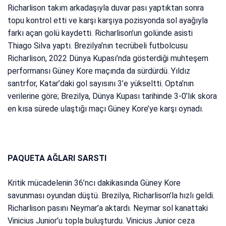
Richarlison takım arkadaşıyla duvar pası yaptıktan sonra
topu kontrol etti ve karşı karşıya pozisyonda sol ayağıyla
farkı açan golü kaydetti. Richarlison’un golünde asisti
Thiago Silva yaptı. Brezilya’nın tecrübeli futbolcusu
Richarlison, 2022 Dünya Kupası’nda gösterdiği muhteşem
performansı Güney Kore maçında da sürdürdü. Yıldız
santrfor, Katar’daki gol sayısını 3’e yükseltti. Opta’nın
verilerine göre; Brezilya, Dünya Kupası tarihinde 3-0’lık skora
en kısa sürede ulaştığı maçı Güney Kore’ye karşı oynadı.
PAQUETA AĞLARI SARSTI
Kritik mücadelenin 36’ncı dakikasında Güney Kore
savunması oyundan düştü. Brezilya, Richarlison’la hızlı geldi.
Richarlison pasını Neymar’a aktardı. Neymar sol kanattaki
Vinicius Junior’u topla buluşturdu. Vinicius Junior ceza