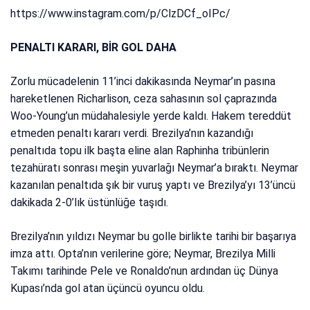
https://www.instagram.com/p/ClzDCf_oIPc/
PENALTI KARARI, BİR GOL DAHA
Zorlu mücadelenin 11’inci dakikasında Neymar’ın pasına
hareketlenen Richarlison, ceza sahasının sol çaprazında
Woo-Young’un müdahalesiyle yerde kaldı. Hakem tereddüt
etmeden penaltı kararı verdi. Brezilya’nın kazandığı
penaltıda topu ilk başta eline alan Raphinha tribünlerin
tezahüratı sonrası meşin yuvarlağı Neymar’a bıraktı. Neymar
kazanılan penaltıda şık bir vuruş yaptı ve Brezilya’yı 13’üncü
dakikada 2-0’lık üstünlüğe taşıdı.
Brezilya’nın yıldızı Neymar bu golle birlikte tarihi bir başarıya
imza attı. Opta’nın verilerine göre; Neymar, Brezilya Milli
Takımı tarihinde Pele ve Ronaldo’nun ardından üç Dünya
Kupası’nda gol atan üçüncü oyuncu oldu.