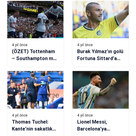
4 yıl önce
4 yıl önce
(ÖZET) Tottenham
Burak Yılmaz’ın golü
– Southampton maç
Fortuna Sittard’a
sonucu: 4-1
yetmedi
4 yıl önce
4 yıl önce
Thomas Tuchel:
Lionel Messi,
Kante’nin sakatlık
Barcelona’ya
problemleri
dönebilir