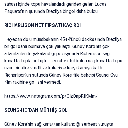
sahası içinde topu havalandırdı geriden gelen Lucas
Paqueta’nın şutunda Brezilya bir gol daha buldu.
RICHARLISON NET FIRSATI KAÇIRDI
Heyecan dolu müsabakanın 45+4’üncü dakikasında Brezilya
bir gol daha bulmaya çok yaklaştı. Güney Kore’nin çok
adamla ileride yakalandığı pozisyonda Richarlison sağ
kanatta topla buluştu. Tecrübeli futbolcu sağ kanatta topu
uzun bir süre sürdü ve kaleciyle karşı karşıya kaldı.
Richarlison’un şutunda Güney Kore file bekçisi Seung-Gyu
Kim rakibine gol izni vermedi.
https://www.instagram.com/p/ClzOnpRIKMm/
SEUNG-HO’DAN MÜTHİŞ GOL
Güney Kore’nin sağ kanattan kullandığı serbest vuruşta