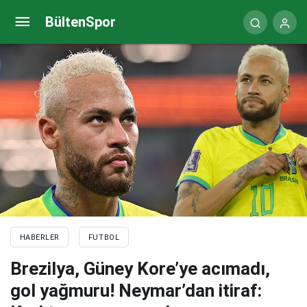
Brezilya, Güney Kore’ye acımadı, gol yağmuru!
BültenSpor
Neymar’dan itiraf: Korktum, uyuyamadım
HABERLER
FUTBOL
Brezilya, Güney Kore’ye acımadı,
gol yağmuru! Neymar’dan itiraf: