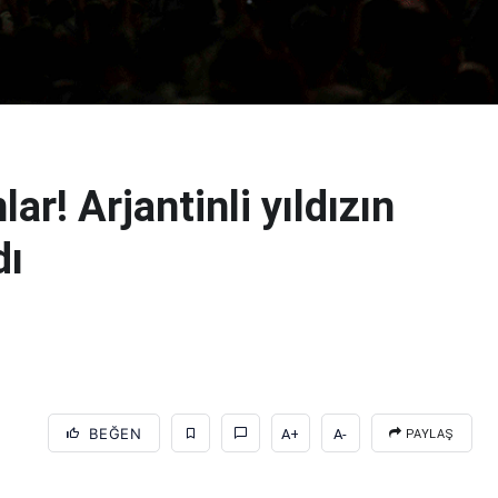
ar! Arjantinli yıldızın
dı
BEĞEN
A+
A-
PAYLAŞ