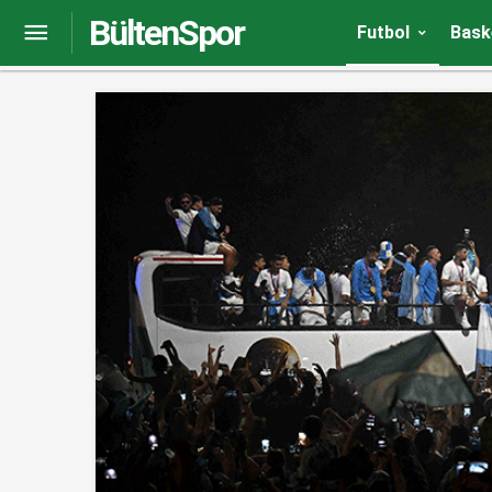
BültenSpor
Dünyanın her yeri Lionel Messi!
Futbol
Bask