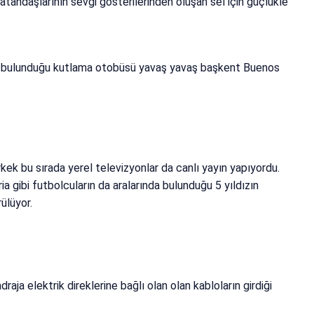
vatandaşlarının sevgi gösterilerinden oluşan sel için güçlükle
arın bulunduğu kutlama otobüsü yavaş yavaş başkent Buenos
rerkek bu sırada yerel televizyonlar da canlı yayın yapıyordu.
a gibi futbolcuların da aralarında bulunduğu 5 yıldızın
ülüyor.
ja elektrik direklerine bağlı olan olan kabloların girdiği