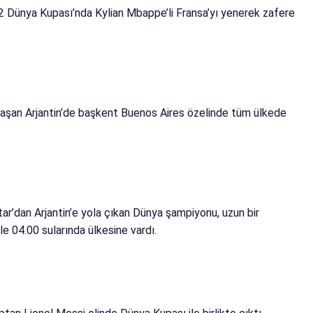
22 Dünya Kupası’nda Kylian Mbappe’li Fransa’yı yenerek zafere
laşan Arjantin’de başkent Buenos Aires özelinde tüm ülkede
ar’dan Arjantin’e yola çıkan Dünya şampiyonu, uzun bir
le 04.00 sularında ülkesine vardı.