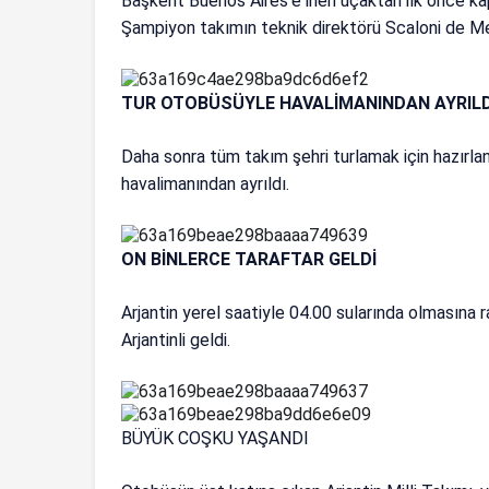
Başkent Buenos Aires’e inen uçaktan ilk önce kapt
Şampiyon takımın teknik direktörü Scaloni de Mess
TUR OTOBÜSÜYLE HAVALİMANINDAN AYRIL
Daha sonra tüm takım şehri turlamak için hazırl
havalimanından ayrıldı.
ON BİNLERCE TARAFTAR GELDİ
Arjantin yerel saatiyle 04.00 sularında olmasına 
Arjantinli geldi.
BÜYÜK COŞKU YAŞANDI