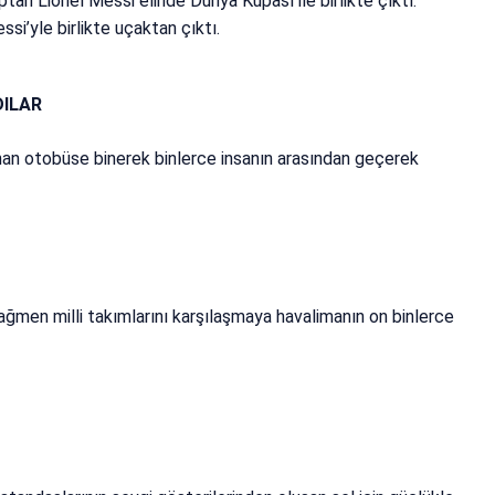
an Lionel Messi elinde Dünya Kupası ile birlikte çıktı.
i’yle birlikte uçaktan çıktı.
DILAR
anan otobüse binerek binlerce insanın arasından geçerek
rağmen milli takımlarını karşılaşmaya havalimanın on binlerce