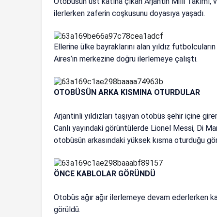
Otobüsün üst katına çıkan Arjantin Milli Takımı, 
ilerlerken zaferin coşkusunu doyasıya yaşadı.
Ellerine ülke bayraklarını alan yıldız futbolcul
Aires’in merkezine doğru ilerlemeye çalıştı.
OTOBÜSÜN ARKA KISMINA OTURDULAR
Arjantinli yıldızları taşıyan otobüs şehir içine gi
Canlı yayındaki görüntülerde Lionel Messi, Di Mari
otobüsün arkasındaki yüksek kısma oturduğu gör
ÖNCE KABLOLAR GÖRÜNDÜ
Otobüs ağır ağır ilerlemeye devam ederlerken kadra
görüldü.