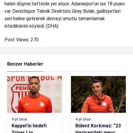
halen düşme hattında yer alıyor. Adanaspor’un ise 18 puanı
var. Denizlispor Teknik Direktörü Giray Bulak, galibiyetleri
seri haline getirerek devreyi umutlu tamamlamak
istediklerini söyledi. (DHA)
Post Views:
270
Benzer Haberler
4 yıl önce
4 yıl önce
Kappel’in hedefi
Bülent Korkmaz: “23
Süper Lig
Haziran’daki mevcut