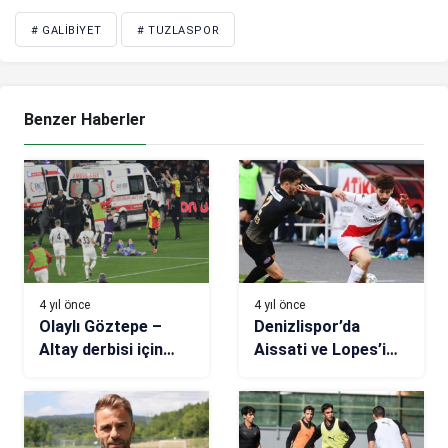
# GALIBIYET
# TUZLASPOR
Benzer Haberler
4 yıl önce
4 yıl önce
Olaylı Göztepe –
Denizlispor’da
Altay derbisi için
Aissati ve Lopes’i
karar günü
ikna turları