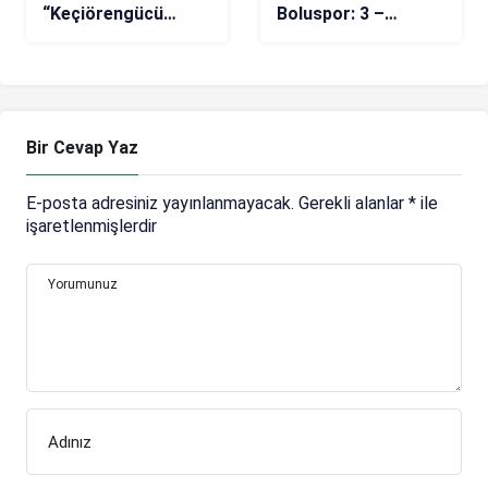
“Keçiörengücü
Boluspor: 3 –
skoru bulduktan
Erzurumspor FK: 1
sonra oyunu
soğutmasını bildi”
Bir Cevap Yaz
E-posta adresiniz yayınlanmayacak.
Gerekli alanlar
*
ile
işaretlenmişlerdir
Yorumunuz
Adınız