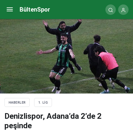
Manisa FK, 3 puanı Nizamettin Çalışkan’a hediye
BültenSpor
etti
HABERLER
1. LIG
Denizlispor, Adana’da 2’de 2
peşinde