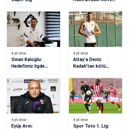
kadroyla
olmayacağını
biliyordum”
4 yıl önce
4 yıl önce
Sinan Kaloğlu:
Altay’a Deniz
Hedefimiz ligde
Kadah’tan kötü
kalmak olacak
haber
4 yıl önce
4 yıl önce
Eyüp Arın:
Spor Toto 1. Lig: