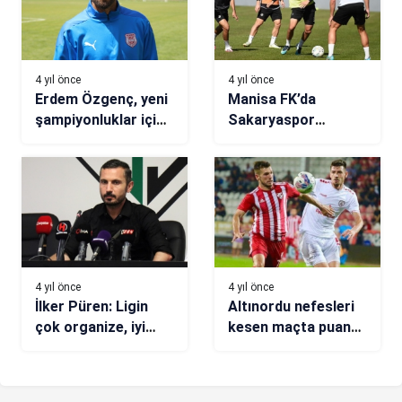
4 yıl önce
4 yıl önce
Erdem Özgenç, yeni
Manisa FK’da
şampiyonluklar için
Sakaryaspor
çalışıyor
hazırlıkları başladı
4 yıl önce
4 yıl önce
İlker Püren: Ligin
Altınordu nefesleri
çok organize, iyi
kesen maçta puan
takımına karşı
aldı
alınmış bir galibiyet