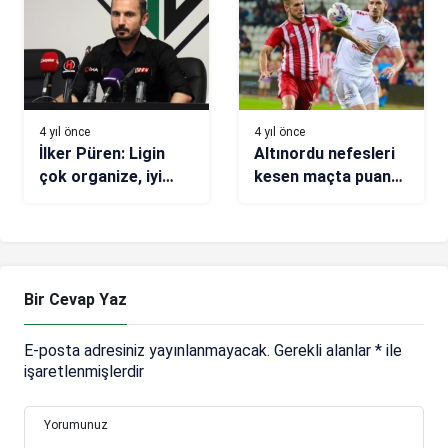
4 yıl önce
4 yıl önce
İlker Püren: Ligin
Altınordu nefesleri
çok organize, iyi
kesen maçta puan
takımına karşı
aldı
alınmış bir galibiyet
Bir Cevap Yaz
E-posta adresiniz yayınlanmayacak.
Gerekli alanlar
*
ile
işaretlenmişlerdir
Yorumunuz