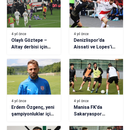
4 yıl önce
4 yıl önce
Olaylı Göztepe –
Denizlispor’da
Altay derbisi için
Aissati ve Lopes’i
karar günü
ikna turları
4 yıl önce
4 yıl önce
Erdem Özgenç, yeni
Manisa FK’da
şampiyonluklar için
Sakaryaspor
çalışıyor
hazırlıkları başladı