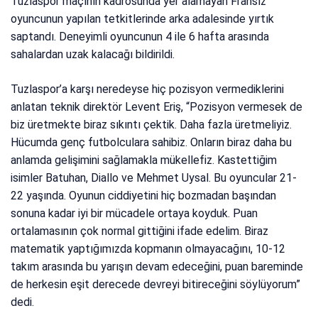
Tuzlaspor maçının kadrosunda yer alamayan Fransız
oyuncunun yapılan tetkitlerinde arka adalesinde yırtık
saptandı. Deneyimli oyuncunun 4 ile 6 hafta arasında
sahalardan uzak kalacağı bildirildi.
Tuzlaspor’a karşı neredeyse hiç pozisyon vermediklerini
anlatan teknik direktör Levent Eriş, “Pozisyon vermesek de
biz üretmekte biraz sıkıntı çektik. Daha fazla üretmeliyiz.
Hücumda genç futbolculara sahibiz. Onların biraz daha bu
anlamda gelişimini sağlamakla mükellefiz. Kastettiğim
isimler Batuhan, Diallo ve Mehmet Uysal. Bu oyuncular 21-
22 yaşında. Oyunun ciddiyetini hiç bozmadan başından
sonuna kadar iyi bir mücadele ortaya koyduk. Puan
ortalamasının çok normal gittiğini ifade edelim. Biraz
matematik yaptığımızda kopmanın olmayacağını, 10-12
takım arasında bu yarışın devam edeceğini, puan bareminde
de herkesin eşit derecede devreyi bitireceğini söylüyorum”
dedi.