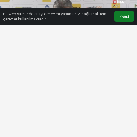
Bu web sitesinde en iyi deneyimi yaşamanızı sağlamak için
Kabul
çerezler kullanılmaktadır.
HABERLER
1. LIG
Sait Karafırtınalar: Pozisyonları
değerlendiremedik
Bülten SPOR
17 Aralık 2022, 19:35
tarihinde yayınlandı