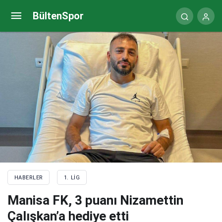
Sait Karafırtınalar: Pozisyonları değerlendiremedik
BültenSpor
HABERLER
1. LIG
Manisa FK, 3 puanı Nizamettin
Çalışkan’a hediye etti