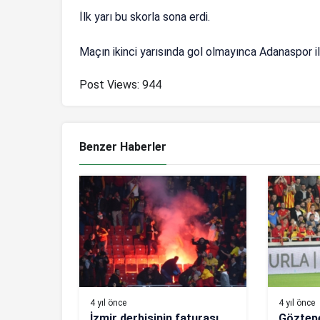
İlk yarı bu skorla sona erdi.
Maçın ikinci yarısında gol olmayınca Adanaspor il
Post Views:
944
Benzer Haberler
4 yıl önce
4 yıl önce
İzmir derbisinin faturası
Göztepe,