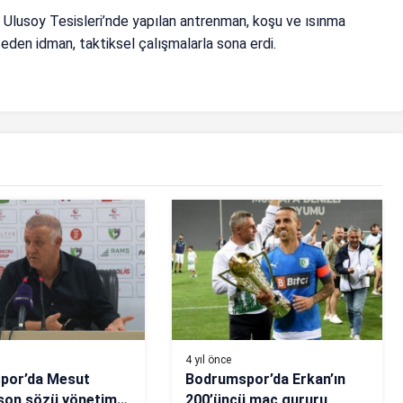
Ulusoy Tesisleri’nde yapılan antrenman, koşu ve ısınma
eden idman, taktiksel çalışmalarla sona erdi.
4 yıl önce
spor’da Mesut
Bodrumspor’da Erkan’ın
son sözü yönetime
200’üncü maç gururu