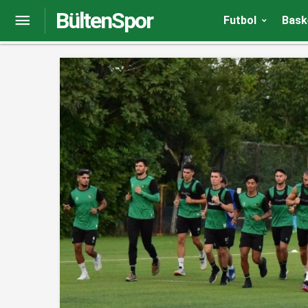
BültenSpor
Adanaspor – Tuzlaspor maç sonucu: 1-1
Futbol
Bask