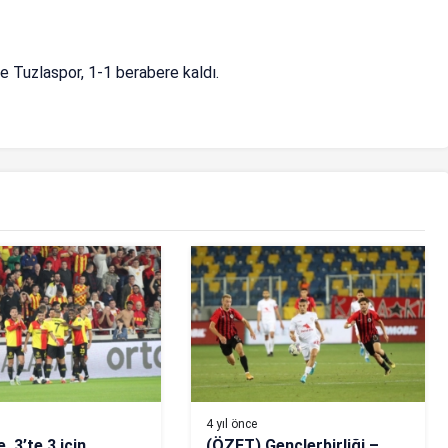
e Tuzlaspor, 1-1 berabere kaldı.
4 yıl önce
 3’te 3 için
(ÖZET) Gençlerbirliği –