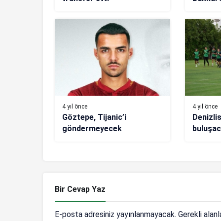
bıraktı
4 yıl önce
4 yıl önce
Göztepe, Tijanic’i
Denizli
göndermeyecek
buluşac
hedefli
Bir Cevap Yaz
E-posta adresiniz yayınlanmayacak.
Gerekli alan