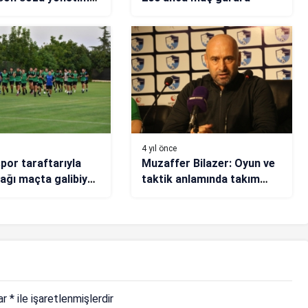
4 yıl önce
spor taraftarıyla
Muzaffer Bilazer: Oyun ve
ağı maçta galibiyet
taktik anlamında takım
yor
istediğimizi yaptı
lar
*
ile işaretlenmişlerdir