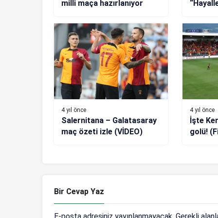
milli maça hazırlanıyor
“Hayall
bütçele
4 yıl önce
4 yıl önce
Salernitana – Galatasaray
İşte Ke
maç özeti izle (VİDEO)
golü! (
Galatas
Bir Cevap Yaz
E-posta adresiniz yayınlanmayacak.
Gerekli alan