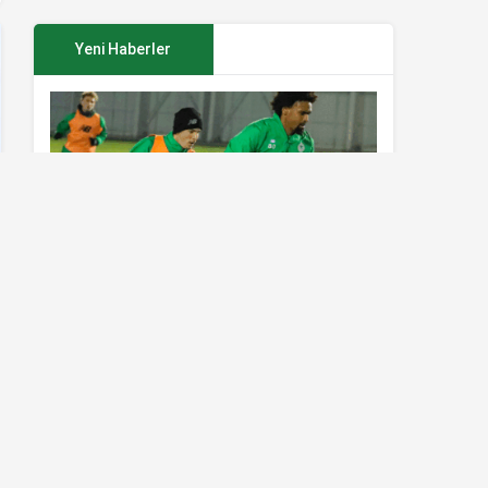
Yeni Haberler
Konyaspor’da Sivasspor maçı
hazırlıkları sürüyor