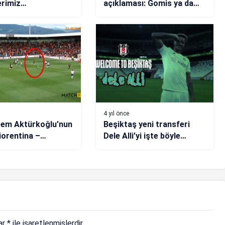
erimiz
açıklaması: Gomis ya da
rimizden büyük”
Mostafa Mohamed…
4 yıl önce
rem Aktürkoğlu’nun
Beşiktaş yeni transferi
Fiorentina –
Dele Alli’yi işte böyle
aray)
duyurdu!
lar
*
ile işaretlenmişlerdir