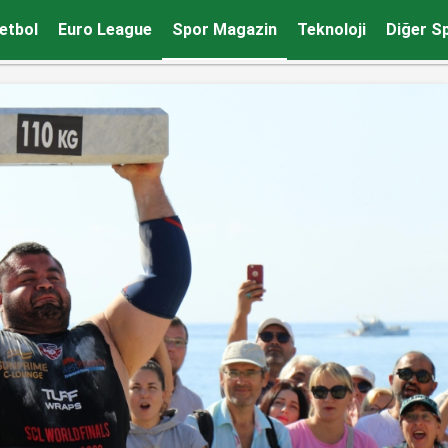
or
etbol
Euro League
Spor Magazin
Teknoloji
Diğer S