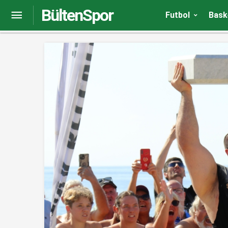
BültenSpor
Sivasspor’da Fenerbahçe maçı hazırlıkları sürüy
Futbol
Bask