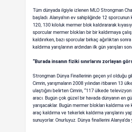
Tüm dünyada ilgiyle izlenen MLO Strongman Champ
başladı. Alanya’nın ev sahipliğinde 12 sporcunun 
120, 130 kiloluk mermer blok kaldırararak kıyasıya
sporcular mermer blokları bir bir kaldırmaya çalışt
kaldırırken, bazı sporcular birkaç ağırlıktan sonr
kaldırma yarışlarının ardından ilk gün yarışları so
“Burada insanın fiziki sınırlarını zorlayan gör
Strongman Dünya Finallerinin geçen yıl olduğu gi
Cimrin, yarışmaların 2008 yılından itibaren 13 ülk
ulaştığını belirten Cimrin, “117 ülkede televizyon
aracı. Bugün çok güzel bir havada dünyanın en g
yarışacaklar. Bugün mermer blokları kaldırma ve k
araç kaldırma ve tekerlek kaldırma yarışlarını yapa
sunuyorlar. Onurluyuz. Dünya finallerini Alanya’da