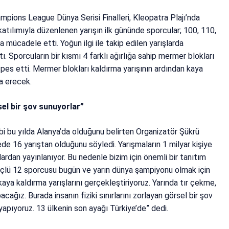
ions League Dünya Serisi Finalleri, Kleopatra Plajı’nda
katılımıyla düzenlenen yarışın ilk gününde sporcular; 100, 110,
 mücadele etti. Yoğun ilgi ile takip edilen yarışlarda
ı. Sporcuların bir kısmı 4 farklı ağırlığa sahip mermer blokları
a pes etti. Mermer blokları kaldırma yarışının ardından kaya
na erecek.
sel bir şov sunuyorlar”
bi bu yılda Alanya’da olduğunu belirten Organizatör Şükrü
ede 16 yarıştan olduğunu söyledi. Yarışmaların 1 milyar kişiye
lardan yayınlanıyor. Bu nedenle bizim için önemli bir tanıtım
üçlü 12 sporcusu bugün ve yarın dünya şampiyonu olmak için
aya kaldırma yarışlarını gerçekleştiriyoruz. Yarında tır çekme,
cağız. Burada insanın fiziki sınırlarını zorlayan görsel bir şov
 yapıyoruz. 13 ülkenin son ayağı Türkiye’de” dedi.