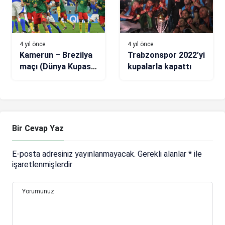
4 yıl önce
4 yıl önce
Kamerun – Brezilya
Trabzonspor 2022’yi
maçı (Dünya Kupası
kupalarla kapattı
G Grubu) VİDEO
Bir Cevap Yaz
E-posta adresiniz yayınlanmayacak.
Gerekli alanlar
*
ile
işaretlenmişlerdir
Yorumunuz