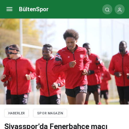
Kahramanmaraş’ta Off-Road coşkusu
BültenSpor
HABERLER
SPOR MAGAZIN
Sivasspor’da Fenerbahçe maçı