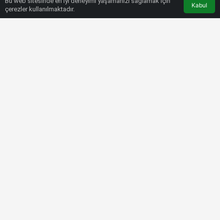
Bu web sitesinde en iyi deneyimi yaşamanızı sağlamak için
Kabul
çerezler kullanılmaktadır.
HABERLER
SPOR MAGAZIN
Kahramanmaraş’ta Off-Road
coşkusu
Bülten SPOR
5 Kasım 2022, 09:06
tarihinde yayınlandı