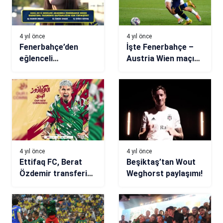
4 yıl önce
4 yıl önce
Fenerbahçe’den
İşte Fenerbahçe –
eğlenceli
Austria Wien maçına
‘’BeşteBeş’’
damga vuran anlar!
paylaşımı!
4 yıl önce
4 yıl önce
Ettifaq FC, Berat
Beşiktaş’tan Wout
Özdemir transferini
Weghorst paylaşımı!
işte böyle duyurdu!