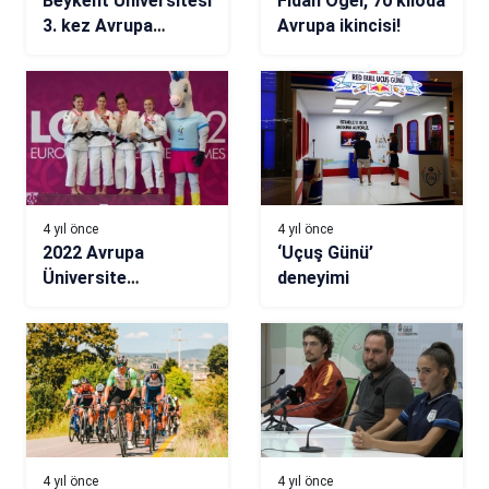
Beykent Üniversitesi
Fidan Ögel, 70 kiloda
3. kez Avrupa
Avrupa ikincisi!
Şampiyonu!
4 yıl önce
4 yıl önce
2022 Avrupa
‘Uçuş Günü’
Üniversite
deneyimi
Oyunları’nda Türkiye
47 madalya
kazanarak rekor
kırdı
4 yıl önce
4 yıl önce