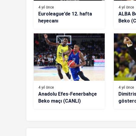
4 yıl önce
4 yıl önce
Euroleague’de 12. hafta
ALBA Be
heyecanı
Beko (
4 yıl önce
4 yıl önce
Anadolu Efes-Fenerbahçe
Dimitri
Beko maçı (CANLI)
gösterd