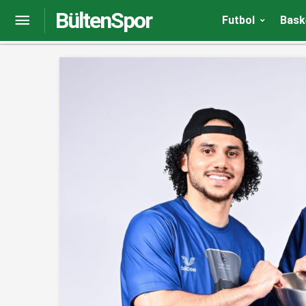
BültenSpor
Kızılyıldız, Campazzo transferini resmen açıklad
Futbol
Bask