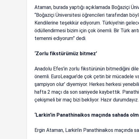
Ataman, burada yaptığı açıklamada Boğaziçi Üniv
“Boğaziçi Üniversitesi öğrencileri tarafından böyl
Kendilerine teşekkür ediyorum. Türkiye’nin gelece
ödüllendirmesi bizim için çok önemli. Bir Türk ant
temenni ediyorum” dedi.
‘Zorlu fikstürümüz bitmez’
Anadolu Efes’in zorlu fikstürünün bitmediğini dil
önemli. EuroLeague’de çok çetin bir mücadele var
şampiyon olur’ diyemiyor. Herkes herkesi yenebil
hafta 2 maçı da son saniyede kaybettik. Panathin
çekişmeli bir maç bizi bekliyor. Hazır durumdayız
‘Larkin’in Panathinaikos maçında sahada olm
Ergin Ataman, Larkin’in Panathinaikos maçında sah