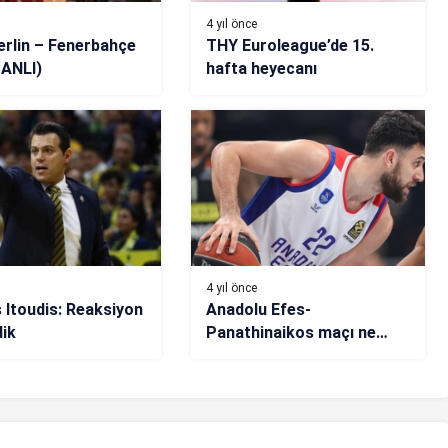
4 yıl önce
rlin – Fenerbahçe
THY Euroleague’de 15.
CANLI)
hafta heyecanı
4 yıl önce
s Itoudis: Reaksiyon
Anadolu Efes-
ik
Panathinaikos maçı ne
zaman, saat kaçta, hangi
kanalda?