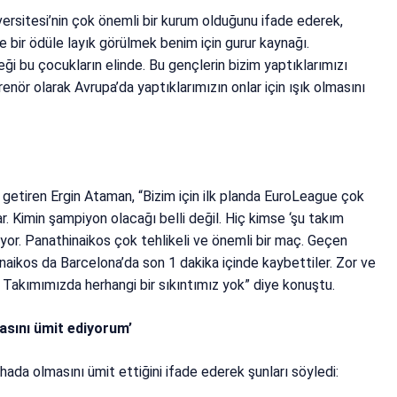
ersitesi’nin çok önemli bir kurum olduğunu ifade ederek,
e bir ödüle layık görülmek benim için gurur kaynağı.
ği bu çocukların elinde. Bu gençlerin bizim yaptıklarımızı
renör olarak Avrupa’da yaptıklarımızın onlar için ışık olmasını
e getiren Ergin Ataman, “Bizim için ilk planda EuroLeague çok
. Kimin şampiyon olacağı belli değil. Hiç kimse ‘şu takım
iyor. Panathinaikos çok tehlikeli ve önemli bir maç. Geçen
aikos da Barcelona’da son 1 dakika içinde kaybettiler. Zor ve
. Takımımızda herhangi bir sıkıntımız yok” diye konuştu.
asını ümit ediyorum’
ada olmasını ümit ettiğini ifade ederek şunları söyledi: