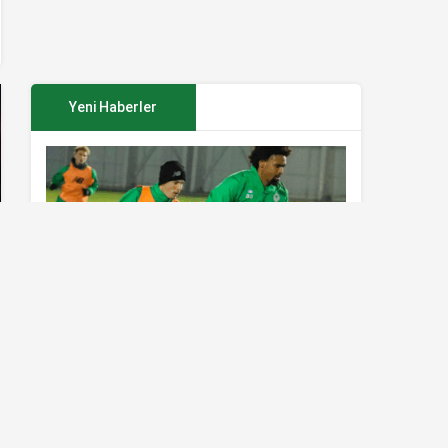
Yeni Haberler
Konyaspor’da Sivasspor maçı
hazırlıkları sürüyor