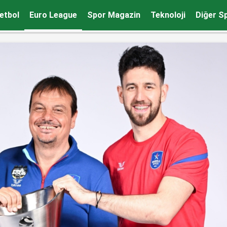
ı
etbol
Euro League
Spor Magazin
Teknoloji
Diğer S