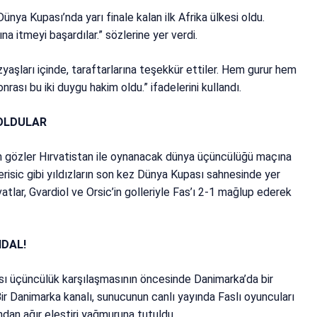
ünya Kupası’nda yarı finale kalan ilk Afrika ülkesi oldu.
na itmeyi başardılar.” sözlerine yer verdi.
aşları içinde, taraftarlarına teşekkür ettiler. Hem gurur hem
nrası bu iki duygu hakim oldu.” ifadelerini kullandı.
OLDULAR
üm gözler Hırvatistan ile oynanacak dünya üçüncülüğü maçına
erisic gibi yıldızların son kez Dünya Kupası sahnesinde yer
vatlar, Gvardiol ve Orsic’in golleriyle Fas’ı 2-1 mağlup ederek
DAL!
sı üçüncülük karşılaşmasının öncesinde Danimarka’da bir
ir Danimarka kanalı, sunucunun canlı yayında Faslı oyuncuları
ndan ağır eleştiri yağmuruna tutuldu.