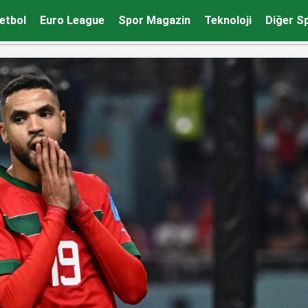
f ediyorum”
etbol
Euro League
Spor Magazin
Teknoloji
Diğer S