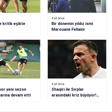
4 yıl önce
 kritik eşikte
Bir dönemin yıldız ismi
Marouane Fellaini
4 yıl önce
or yeni sezon
Shaqiri ile Sırplar
larına devam etti
arasındaki kriz büyüyor!
Provokasyon…