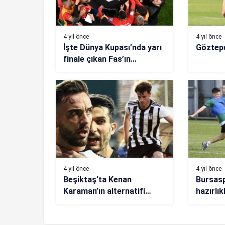
4 yıl önce
4 yıl önce
İşte Dünya Kupası’nda yarı
Göztepe
finale çıkan Fas’ın
başarısının sırrı
4 yıl önce
4 yıl önce
Beşiktaş’ta Kenan
Bursasp
Karaman’ın alternatifi
hazırlık
bulundu! Emirhan Delibaş…