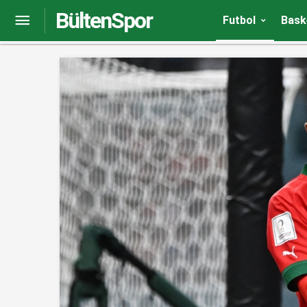
BültenSpor
Zlatko Dalic:”Madalyayı Miroslav Blazevic’e itha
Futbol
Bask