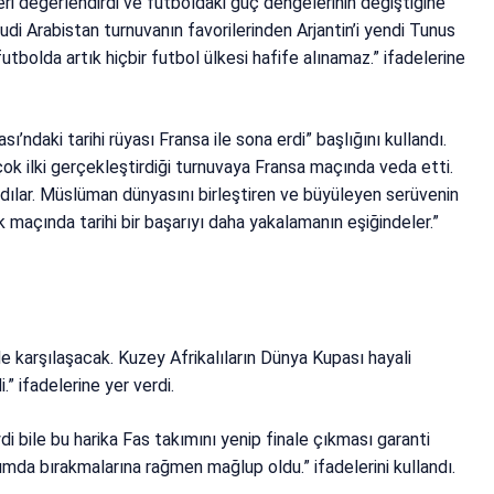
i değerlendirdi ve futboldaki güç dengelerinin değiştiğine
udi Arabistan turnuvanın favorilerinden Arjantin’i yendi Tunus
tbolda artık hiçbir futbol ülkesi hafife alınamaz.” ifadelerine
’ndaki tarihi rüyası Fransa ile sona erdi” başlığını kullandı.
rçok ilki gerçekleştirdiği turnuvaya Fransa maçında veda etti.
adılar. Müslüman dünyasını birleştiren ve büyüleyen serüvenin
k maçında tarihi bir başarıyı daha yakalamanın eşiğindeler.”
alde karşılaşacak. Kuzey Afrikalıların Dünya Kupası hayali
” ifadelerine yer verdi.
ydi bile bu harika Fas takımını yenip finale çıkması garanti
rumda bırakmalarına rağmen mağlup oldu.” ifadelerini kullandı.