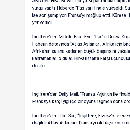
ABD’den NBC News, Dünya Kupası’ndaki sürprizler
vurgu yaptı. Haberde “Fas yarı finale yükseldi, Su
ise son şampiyon Fransa’yı mağlup etti. Küresel fu
yer verildi.
İngiltere’den Middle East Eye, “Fas’ın Dünya Kupası
Haberin detayında “Atlas Aslanları, Afrika için bi
Afrika’nın şu ana kadar en büyük başarısını yakal
kahramanları oldular. Hırvatistan’a karşı üçüncülü
denildi.
İngiltere’den Daily Mail, “Fransa, Arjantin ile fin
Fransa’ya karşı yiğitçe bir oyuna rağmen sona erdi.
İngiltere’den The Sun, “İngiltere, Fransa’yı elese
değildi. Atlas Aslanları, Fransa’yı oldukça zor du