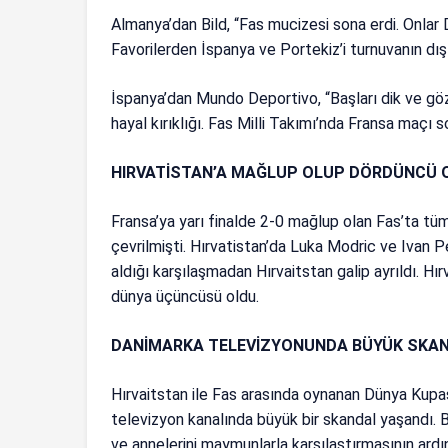
Almanya’dan Bild, “Fas mucizesi sona erdi. Onlar D
Favorilerden İspanya ve Portekiz’i turnuvanın dışı
İspanya’dan Mundo Deportivo, “Başları dik ve gözy
hayal kırıklığı. Fas Milli Takımı’nda Fransa maçı so
HIRVATİSTAN’A MAĞLUP OLUP DÖRDÜNCÜ 
Fransa’ya yarı finalde 2-0 mağlup olan Fas’ta t
çevrilmişti. Hırvatistan’da Luka Modric ve Ivan P
aldığı karşılaşmadan Hırvaitstan galip ayrıldı. Hır
dünya üçüncüsü oldu.
DANİMARKA TELEVİZYONUNDA BÜYÜK SKAN
Hırvaitstan ile Fas arasında oynanan Dünya Kupa
televizyon kanalında büyük bir skandal yaşandı. B
ve annelerini maymunlarla karşılaştırmasının ardı