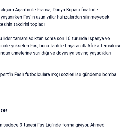
 akşam Arjantin ile Fransa, Dünya Kupası finalinde
yaşanırken Fas’ın uzun yıllar hafızalardan silinmeyecek
sinin takdirini topladı.
ubu lider tamamladıktan sonra son 16 turunda İspanya ve
finale yükselen Fas, bunu tarihte başaran ilk Afrika temsilcisi
ından annelerine sarıldığı ve doyasıya sevinç yaşadıkları
pert’in Faslı futbolculara ırkçı sözleri ise gündeme bomba
YOR
n sadece 3 tanesi Fas Ligi’nde forma giyiyor. Ahmed