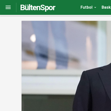
BültenSpor
Fenerbahçe’de Joshua King, Süper Lig kariyerinde
Futbol
Bask