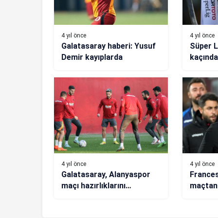
4 yıl önce
4 yıl önce
Galatasaray haberi: Yusuf
Süper L
Demir kayıplarda
kaçında
Lig’e n
verilec
zaman, 
oynana
4 yıl önce
4 yıl önce
Galatasaray, Alanyaspor
Frances
maçı hazırlıklarını
maçtan
tamamladı
edinme