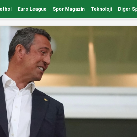
 ilk golünü attı
etbol
Euro League
Spor Magazin
Teknoloji
Diğer S