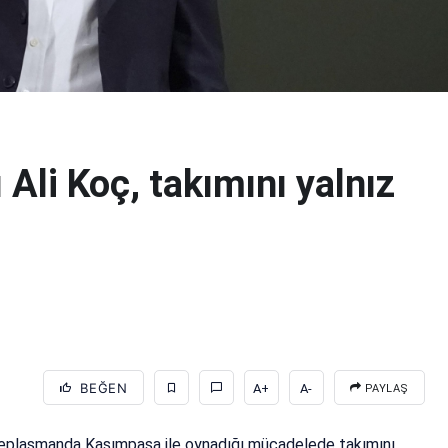
Ali Koç, takımını yalnız
BEĞEN
A+
A-
PAYLAŞ
n deplasmanda Kasımpaşa ile oynadığı mücadelede takımını