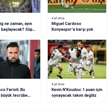
4 yıl önce
ig ne zaman, ayın
Miguel Cardoso
 başlayacak? Süper
Konyaspor’a karşı yok
e zaman ara
ek? Derbiler ne
hangi haftalar
cak?
4 yıl önce
co Farioli: Bu
Kevin N’Koudou: 1 puan için
 büyük tecrübe
oynayacak takım değiliz
miz lazım