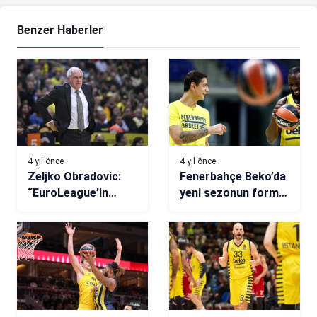
Benzer Haberler
4 yıl önce
4 yıl önce
Zeljko Obradovic:
Fenerbahçe Beko’da
“EuroLeague’in
yeni sezonun forma
liderini yendiğimiz
numaraları belirlendi
için çok gururluyuz”