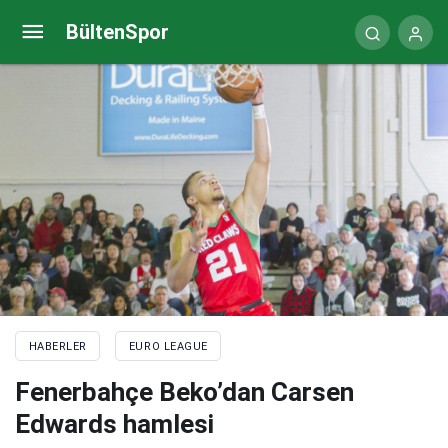
Iffe Lundberg, Virtus Bologna ile EuroLeague’e
BültenSpor
döndü
HABERLER
EURO LEAGUE
Fenerbahçe Beko’dan Carsen
Edwards hamlesi