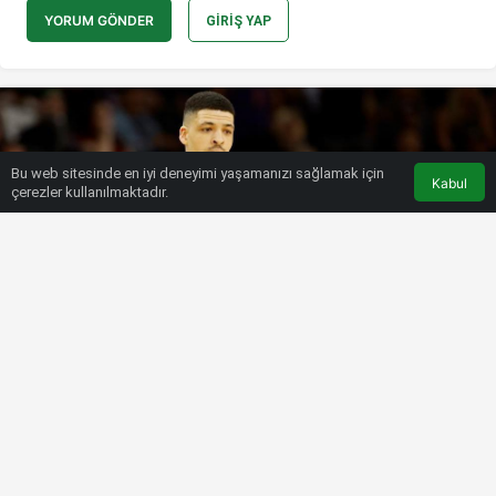
YORUM GÖNDER
GIRIŞ YAP
Bu web sitesinde en iyi deneyimi yaşamanızı sağlamak için
Kabul
çerezler kullanılmaktadır.
HABERLER
EURO LEAGUE
Iffe Lundberg, Virtus Bologna ile
EuroLeague’e döndü