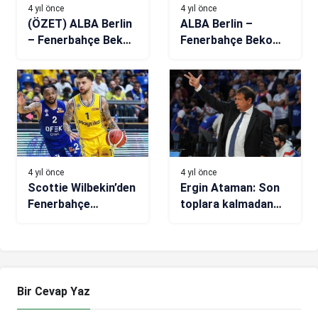
4 yıl önce
4 yıl önce
(ÖZET) ALBA Berlin
ALBA Berlin –
– Fenerbahçe Beko
Fenerbahçe Beko
maç sonucu: 75-104
maçı ne zaman, saat
kaçta, hangi
kanalda?
4 yıl önce
4 yıl önce
Scottie Wilbekin’den
Ergin Ataman: Son
Fenerbahçe
toplara kalmadan
paylaşımı
bitirmeye
çalışacağız
Bir Cevap Yaz