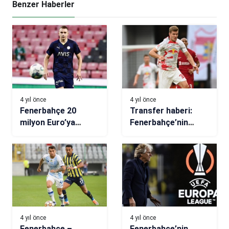
Benzer Haberler
4 yıl önce
4 yıl önce
Fenerbahçe 20
Transfer haberi:
milyon Euro’ya
Fenerbahçe’nin
anlaştı Szalai
ilgilendiği Sörloth
gitmedi!
için Köln devrede
4 yıl önce
4 yıl önce
Fenerbahçe –
Fenerbahçe’nin