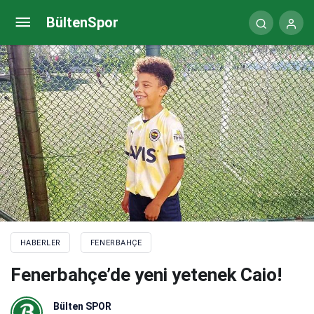
(ÖZET) Alanyaspor – Fenerbahçe maç sonucu: 2-4
BültenSpor
HABERLER
FENERBAHÇE
Fenerbahçe’de yeni yetenek Caio!
Bülten SPOR