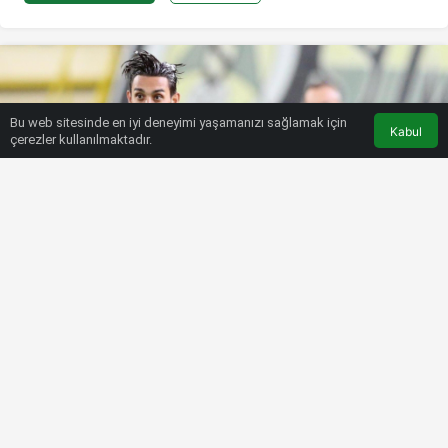
Bu web sitesinde en iyi deneyimi yaşamanızı sağlamak için
Kabul
çerezler kullanılmaktadır.
HABERLER
FENERBAHÇE
(ÖZET) Alanyaspor – Fenerbahçe
maç sonucu: 2-4