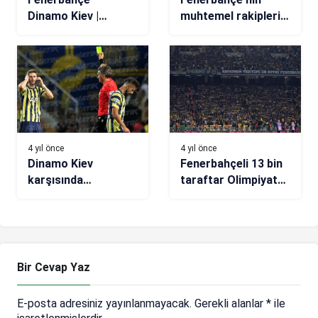
Dinamo Kiev |
muhtemel rakipleri
Kanarya, Avrupa
kimler? Avrupa Ligi
kupalarında 242.
kura çekimi ne
sınavında
zaman? Avrupa Ligi
kura çekimi saat
kaçta, hangi
kanalda?
4 yıl önce
4 yıl önce
Dinamo Kiev
Fenerbahçeli 13 bin
karşısında
taraftar Olimpiyat
Fenerbahçe 10 kişi
Stadı’nda
kaldı!
Bir Cevap Yaz
E-posta adresiniz yayınlanmayacak.
Gerekli alanlar
*
ile