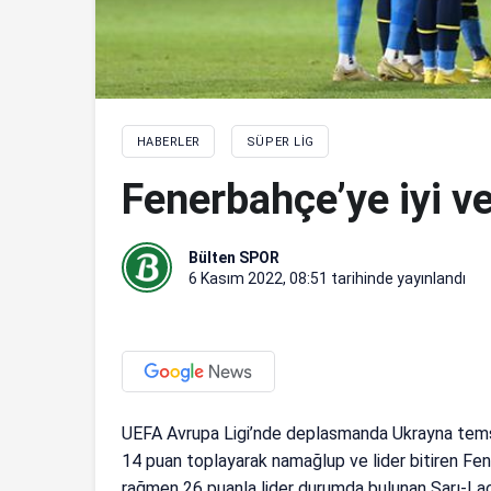
HABERLER
SÜPER LIG
Fenerbahçe’ye iyi v
Bülten SPOR
6 Kasım 2022, 08:51
tarihinde yayınlandı
UEFA Avrupa Ligi’nde deplasmanda Ukrayna temsil
14 puan toplayarak namağlup ve lider bitiren Fe
rağmen 26 puanla lider durumda bulunan Sarı-Laci