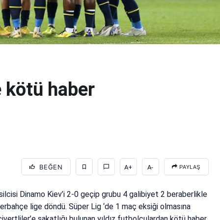
e kötü haber
BEĞEN
A+
A-
PAYLAŞ
cisi Dinamo Kiev’i 2-0 geçip grubu 4 galibiyet 2 beraberlikle
nerbahçe lige döndü. Süper Lig ‘de 1 maç eksiği olmasına
vertliler’e sakatlığı bulunan yıldız futbolculardan kötü haber