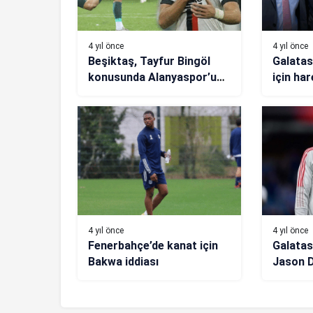
4 yıl önce
4 yıl önce
Beşiktaş, Tayfur Bingöl
Galatas
konusunda Alanyaspor’u
için ha
ikna etti! Francisco
Montero detayı…
4 yıl önce
4 yıl önce
Fenerbahçe’de kanat için
Galatas
Bakwa iddiası
Jason D
anlaştı!