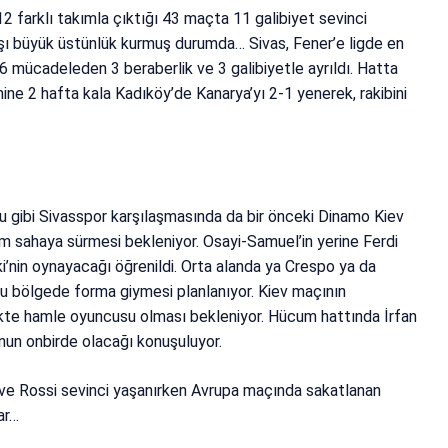
2 farklı takımla çıktığı 43 maçta 11 galibiyet sevinci
şı büyük üstünlük kurmuş durumda… Sivas, Fener’e ligde en
 mücadeleden 3 beraberlik ve 3 galibiyetle ayrıldı. Hatta
ine 2 hafta kala Kadıköy’de Kanarya’yı 2-1 yenerek, rakibini
u gibi Sivasspor karşılaşmasında da bir önceki Dinamo Kiev
ım sahaya sürmesi bekleniyor. Osayi-Samuel’in yerine Ferdi
’nin oynayacağı öğrenildi. Orta alanda ya Crespo ya da
 bu bölgede forma giymesi planlanıyor. Kiev maçının
rlikte hamle oyuncusu olması bekleniyor. Hücum hattında İrfan
nun onbirde olacağı konuşuluyor.
ve Rossi sevinci yaşanırken Avrupa maçında sakatlanan
ar…