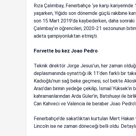
Rıza Çalımbay, Fenerbahçe ‘ye karşı kariyerinde 1
yaşarken, Yiğido son dönemde güçlü rakibine kar
son 15 Mart 2019’da kaybederken, daha sonraki 6
Çalımbay’ın öğrencileri, 2020-21 sezonunun bitim
adeta şampiyonluktan etmişti.
Forvette bu kez Joao Pedro
Teknik direktör Jorge Jesus’un, her zaman olduğ
deplasmanında oynattığı ilk 11’den farklı bir tak
Kadıoğlu’nun sağ beke geçmesi, sol bekte Alioski
Arao’dan birinin yedeğe çekilip, İsmail Yüksek’in
kahramanlarından Arda Güler’in, Batshuayi ile bi
Can Kahveci ve Valencia ile beraber Joao Pedro’
Fenerbahçe’de sakatlıktan kurtulan Mert Hakan 
Lincoln ise ne zaman döneceği belli oldu. Detayl