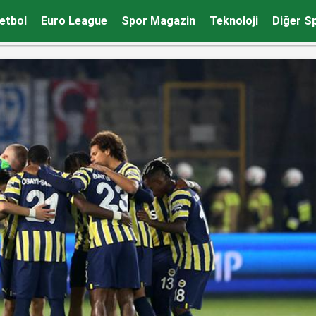
 saat kaçta?
etbol
Euro League
Spor Magazin
Teknoloji
Diğer S