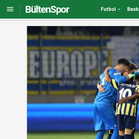
BültenSpor
Gaziantep FK – Kayserispor maçı hangi kanalda,
Futbol
Bask