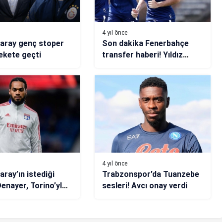
4 yıl önce
aray genç stoper
Son dakika Fenerbahçe
rekete geçti
transfer haberi! Yıldız
isimlere hücum
4 yıl önce
aray’ın istediği
Trabzonspor’da Tuanzebe
enayer, Torino’yla
sesleri! Avcı onay verdi