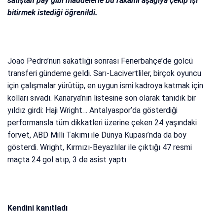
satıştan pay gibi maddelerle bu rakamı aşağıya çekip işi
bitirmek istediği öğrenildi.
Joao Pedro’nun sakatlığı sonrası Fenerbahçe’de golcü
transferi gündeme geldi. Sarı-Lacivertliler, birçok oyuncu
için çalışmalar yürütüp, en uygun ismi kadroya katmak için
kolları sıvadı. Kanarya’nın listesine son olarak tanıdık bir
yıldız girdi: Haji Wright… Antalyaspor’da gösterdiği
performansla tüm dikkatleri üzerine çeken 24 yaşındaki
forvet, ABD Milli Takımı ile Dünya Kupası’nda da boy
gösterdi. Wright, Kırmızı-Beyazlılar ile çıktığı 47 resmi
maçta 24 gol atıp, 3 de asist yaptı.
Kendini kanıtladı