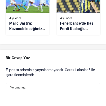
4 yıl önce
4 yıl önce
Marc Bartra:
Fenerbahçe’de flaş
Kazanabileceğimiz
Ferdi Kadıoğlu
maçtan kaybederek
kararı! Giuseppe
ayrılıyoruz
Pezzella transferi…
Bir Cevap Yaz
E-posta adresiniz yayınlanmayacak.
Gerekli alanlar
*
ile
işaretlenmişlerdir
Yorumunuz