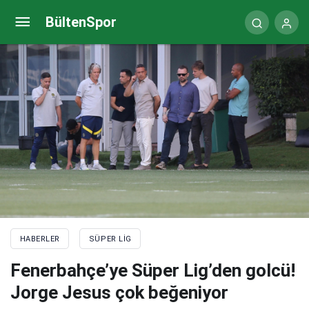
Trabzonspor için kırılma anı! Kaderi belli olacak
BültenSpor
HABERLER
SÜPER LIG
Fenerbahçe’ye Süper Lig’den golcü!
Jorge Jesus çok beğeniyor