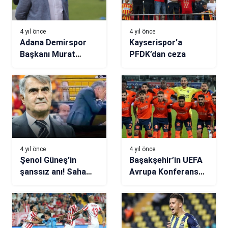
4 yıl önce
4 yıl önce
Adana Demirspor
Kayserispor’a
Başkanı Murat
PFDK’dan ceza
Sancak’tan flaş
Balotelli açıklaması
4 yıl önce
4 yıl önce
Şenol Güneş’in
Başakşehir’in UEFA
şanssız anı! Saha
Avrupa Konferans
kenarında şaştı
Ligi’ndeki rakiplerini
kaldı…
tanıyalım