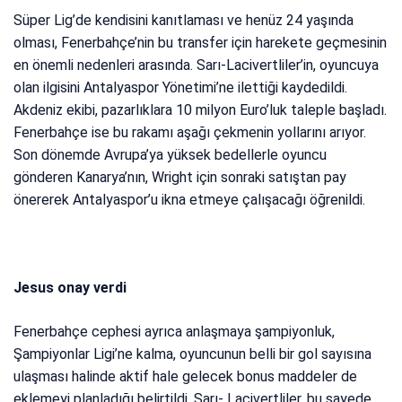
Süper Lig’de kendisini kanıtlaması ve henüz 24 yaşında
olması, Fenerbahçe’nin bu transfer için harekete geçmesinin
en önemli nedenleri arasında. Sarı-Lacivertliler’in, oyuncuya
olan ilgisini Antalyaspor Yönetimi’ne ilettiği kaydedildi.
Akdeniz ekibi, pazarlıklara 10 milyon Euro’luk taleple başladı.
Fenerbahçe ise bu rakamı aşağı çekmenin yollarını arıyor.
Son dönemde Avrupa’ya yüksek bedellerle oyuncu
gönderen Kanarya’nın, Wright için sonraki satıştan pay
önererek Antalyaspor’u ikna etmeye çalışacağı öğrenildi.
Jesus onay verdi
Fenerbahçe cephesi ayrıca anlaşmaya şampiyonluk,
Şampiyonlar Ligi’ne kalma, oyuncunun belli bir gol sayısına
ulaşması halinde aktif hale gelecek bonus maddeler de
eklemeyi planladığı belirtildi. Sarı- Lacivertliler, bu sayede