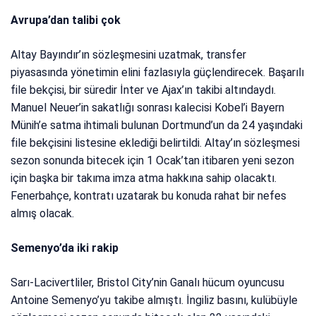
Avrupa’dan talibi çok
Altay Bayındır’ın sözleşmesini uzatmak, transfer
piyasasında yönetimin elini fazlasıyla güçlendirecek. Başarılı
file bekçisi, bir süredir İnter ve Ajax’ın takibi altındaydı.
Manuel Neuer’in sakatlığı sonrası kalecisi Kobel’i Bayern
Münih’e satma ihtimali bulunan Dortmund’un da 24 yaşındaki
file bekçisini listesine eklediği belirtildi. Altay’ın sözleşmesi
sezon sonunda bitecek için 1 Ocak’tan itibaren yeni sezon
için başka bir takıma imza atma hakkına sahip olacaktı.
Fenerbahçe, kontratı uzatarak bu konuda rahat bir nefes
almış olacak.
Semenyo’da iki rakip
Sarı-Lacivertliler, Bristol City’nin Ganalı hücum oyuncusu
Antoine Semenyo’yu takibe almıştı. İngiliz basını, kulübüyle