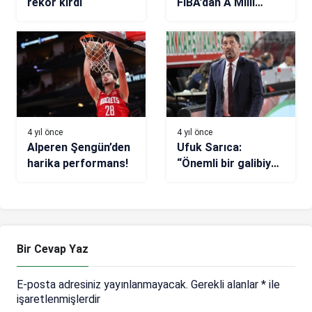
rekor kırdı
FIBA’dan A Milli
Basketbol
Takımımızın
itirazına ret
4 yıl önce
4 yıl önce
Alperen Şengün’den
Ufuk Sarıca:
harika performans!
“Önemli bir galibiyet
aldık”
Bir Cevap Yaz
E-posta adresiniz yayınlanmayacak.
Gerekli alanlar
*
ile
işaretlenmişlerdir