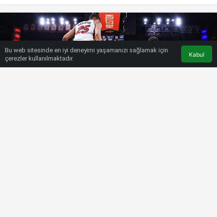
Bu web sitesinde en iyi deneyimi yaşamanızı sağlamak için
Kabul
çerezler kullanılmaktadır.
HABERLER
BASKETBOL
Alperen Şengün’ün 12 sayısı
yetmedi
Bülten SPOR