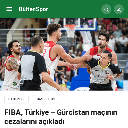
Alperen Şengün’ün 12 sayısı yetmedi
BültenSpor
HABERLER
BASKETBOL
FIBA, Türkiye – Gürcistan maçının
cezalarını açıkladı