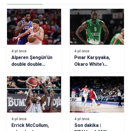
4 yıl önce
4 yıl önce
Alperen Şengün’ün
Pınar Karşıyaka,
double double
Okaro White’ı
yetmedi
bekliyor
4 yıl önce
4 yıl önce
Errick McCollum,
Son dakika |