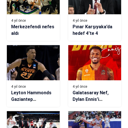
4 yıl önce
4 yıl önce
Merkezefendi nefes
Pınar Karşıyaka’da
aldı
hedef 4’te 4
4 yıl önce
4 yıl önce
Leyton Hammonds
Galatasaray Nef,
Gaziantep
Dylan Ennis’i
Basketbol’da
renklerine bağladı