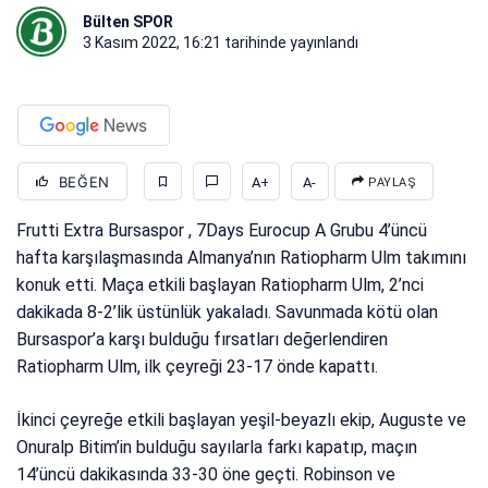
Bülten SPOR
3 Kasım 2022, 16:21
tarihinde yayınlandı
BEĞEN
A+
A-
PAYLAŞ
Frutti Extra Bursaspor , 7Days Eurocup A Grubu 4’üncü
hafta karşılaşmasında Almanya’nın Ratiopharm Ulm takımını
konuk etti. Maça etkili başlayan Ratiopharm Ulm, 2’nci
dakikada 8-2’lik üstünlük yakaladı. Savunmada kötü olan
Bursaspor’a karşı bulduğu fırsatları değerlendiren
Ratiopharm Ulm, ilk çeyreği 23-17 önde kapattı.
İkinci çeyreğe etkili başlayan yeşil-beyazlı ekip, Auguste ve
Onuralp Bitim’in bulduğu sayılarla farkı kapatıp, maçın
14’üncü dakikasında 33-30 öne geçti. Robinson ve