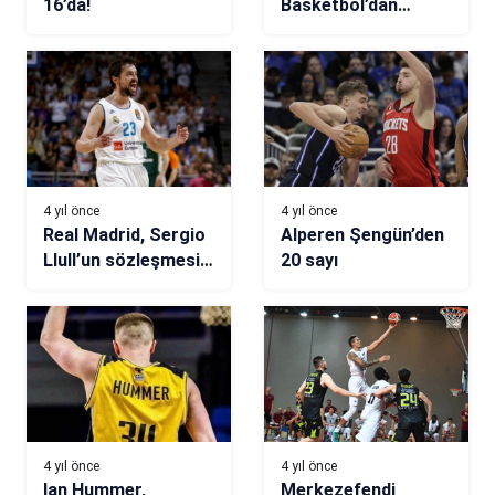
16’da!
Basketbol’dan
açıklama: Şaibeli bir
durum!
4 yıl önce
4 yıl önce
Real Madrid, Sergio
Alperen Şengün’den
Llull’un sözleşmesini
20 sayı
uzattı
4 yıl önce
4 yıl önce
Ian Hummer,
Merkezefendi