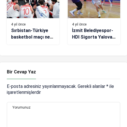
4 yıl önce
4 yıl önce
Sırbistan-Türkiye
İzmit Belediyespor-
basketbol maçı ne
HDI Sigorta Yalova
zaman, saat kaçta,
maç sonucu: 70-59
hangi kanalda?
Bir Cevap Yaz
E-posta adresiniz yayınlanmayacak.
Gerekli alanlar
*
ile
işaretlenmişlerdir
Yorumunuz