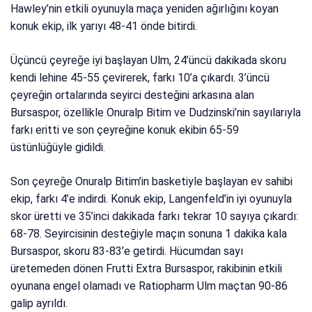
Hawley’nin etkili oyunuyla maça yeniden ağırlığını koyan
konuk ekip, ilk yarıyı 48-41 önde bitirdi.
Üçüncü çeyreğe iyi başlayan Ulm, 24’üncü dakikada skoru
kendi lehine 45-55 çevirerek, farkı 10’a çıkardı. 3’üncü
çeyreğin ortalarında seyirci desteğini arkasına alan
Bursaspor, özellikle Onuralp Bitim ve Dudzinski’nin sayılarıyla
farkı eritti ve son çeyreğine konuk ekibin 65-59
üstünlüğüyle gidildi.
Son çeyreğe Onuralp Bitim’in basketiyle başlayan ev sahibi
ekip, farkı 4’e indirdi. Konuk ekip, Langenfeld’in iyi oyunuyla
skor üretti ve 35’inci dakikada farkı tekrar 10 sayıya çıkardı:
68-78. Seyircisinin desteğiyle maçın sonuna 1 dakika kala
Bursaspor, skoru 83-83’e getirdi. Hücumdan sayı
üretemeden dönen Frutti Extra Bursaspor, rakibinin etkili
oyunana engel olamadı ve Ratiopharm Ulm maçtan 90-86
galip ayrıldı.