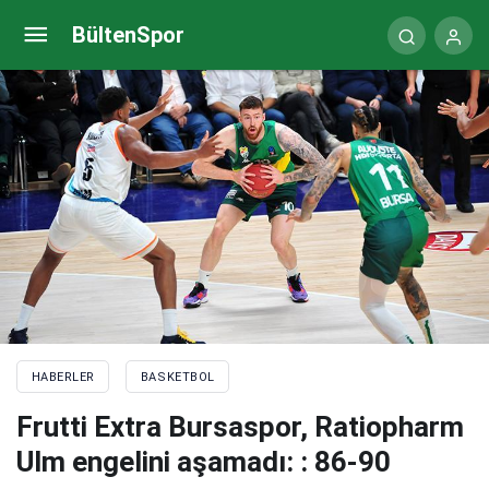
A Milli Erkek Basketbol Takımı’nın aday kadrosu
BültenSpor
açıklandı
HABERLER
BASKETBOL
Frutti Extra Bursaspor, Ratiopharm
Ulm engelini aşamadı: : 86-90