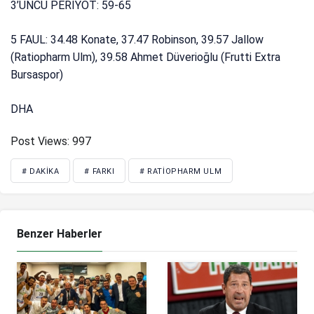
3’ÜNCÜ PERİYOT: 59-65
5 FAUL: 34.48 Konate, 37.47 Robinson, 39.57 Jallow
(Ratiopharm Ulm), 39.58 Ahmet Düverioğlu (Frutti Extra
Bursaspor)
DHA
Post Views:
997
# DAKIKA
# FARKI
# RATIOPHARM ULM
Benzer Haberler