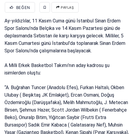
BEĞEN
PAYLAŞ
Ay-yıldızlılar, 11 Kasım Cuma günü İstanbul Sinan Erdem
Spor Salonu’nda Belçika ve 14 Kasım Pazartesi günü de
deplasmanda Sırbistan ile karşı karşıya gelecek. Milliler, 5
Kasım Cumartesi günü İstanbul’da toplanarak Sinan Erdem
Spor Salonu’nda çalışmalarına başlayacak.
A Milli Erkek Basketbol Takımı’nın aday kadrosu şu
isimlerden oluştu:
“A. Buğrahan Tuncer (Anadolu Efes), Furkan Haltalı, Okben
Ulubay ( Beşiktaş JK Emlakjet), Ercan Osmani, Doğuş
Özdemiroğlu (Darüşşafaka), Melih Mahmutoğlu, J. Metecan
Birsen, Şehmus Hazer, Scott Jordan Wilbekin ( Fenerbahçe
Beko), Onuralp Bitim, Yiğitcan Saybir (Frutti Extra
Bursaspor) Sadık Emir Kabaca ( Galatasaray Nef), Muhsin
Yaşar (Gaziantep Basketbol), Kenan Sipahi (Pınar Karşıyaka),