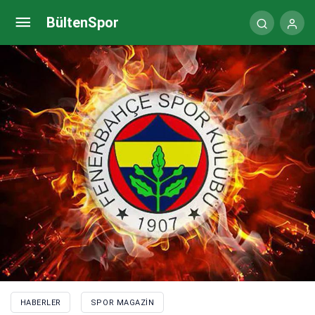
Fenerbahçe | Jorge Jesus: Tek sistemle oynamayı
BültenSpor
seven bir antrenör değilim
HABERLER
SPOR MAGAZIN