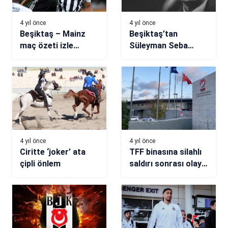
4 yıl önce
4 yıl önce
Beşiktaş – Mainz
Beşiktaş’tan
maç özeti izle
Süleyman Seba
(VİDEO)
paylaşımı!
4 yıl önce
4 yıl önce
Ciritte ‘joker’ ata
TFF binasına silahlı
çipli önlem
saldırı sonrası olay
yerinden ilk
görüntüler!