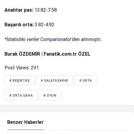
Anahtar pas:
13.82-7.58
Başarılı orta:
3.82-4.92
*İstatistiki veriler Comparisnator’den alınmıştır…
Burak ÖZDEMİR | Fanatik.com.tr ÖZEL
Post Views:
291
# BEŞIKTAŞ
# GALATASARAY
# ORTA
# ORTA SAHA
# OYUN
Benzer Haberler