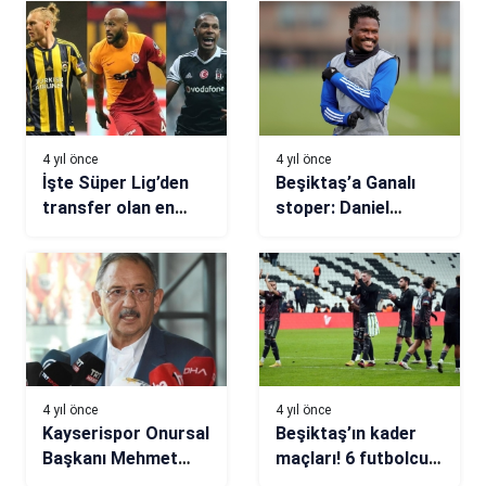
4 yıl önce
4 yıl önce
İşte Süper Lig’den
Beşiktaş’a Ganalı
transfer olan en
stoper: Daniel
pahalı 10 stoper!
Amartey
4 yıl önce
4 yıl önce
Kayserispor Onursal
Beşiktaş’ın kader
Başkanı Mehmet
maçları! 6 futbolcu
Özhaseki: İnşallah
yolcu