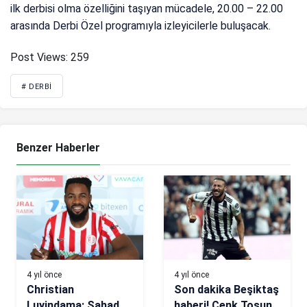
ilk derbisi olma özelliğini taşıyan mücadele, 20.00 – 22.00
arasında Derbi Özel programıyla izleyicilerle buluşacak.
Post Views:
259
# DERBI
Benzer Haberler
4 yıl önce
4 yıl önce
Christian
Son dakika Beşiktaş
Luyindama: Sahada
haberi! Cenk Tosun,