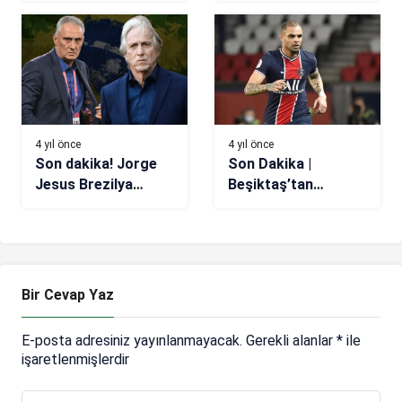
bundan sonra
futbolculara olan
borç gününde
ödenecek
4 yıl önce
4 yıl önce
Son dakika! Jorge
Son Dakika |
Jesus Brezilya
Beşiktaş’tan
kararını açıkladı
Kurzawa atağı!
Fransız yıldız için
harekete geçildi
Bir Cevap Yaz
E-posta adresiniz yayınlanmayacak.
Gerekli alanlar
*
ile
işaretlenmişlerdir