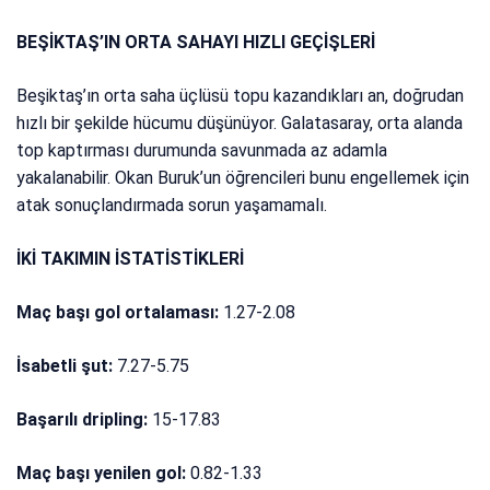
BEŞİKTAŞ’IN ORTA SAHAYI HIZLI GEÇİŞLERİ
Beşiktaş’ın orta saha üçlüsü topu kazandıkları an, doğrudan
hızlı bir şekilde hücumu düşünüyor. Galatasaray, orta alanda
top kaptırması durumunda savunmada az adamla
yakalanabilir. Okan Buruk’un öğrencileri bunu engellemek için
atak sonuçlandırmada sorun yaşamamalı.
İKİ TAKIMIN İSTATİSTİKLERİ
Maç başı gol ortalaması:
1.27-2.08
İsabetli şut:
7.27-5.75
Başarılı dripling:
15-17.83
Maç başı yenilen gol:
0.82-1.33