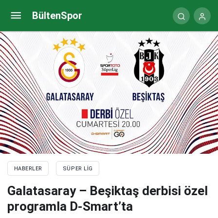
Galatasaray – Beşiktaş: Gerçek bir taktik savaşı
BültenSpor
HABERLER
SÜPER LIG
Galatasaray – Beşiktaş derbisi özel
programla D-Smart’ta