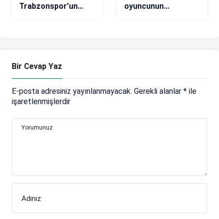
Trabzonspor’un
oyuncunun
İstanbulspor maçı
performansı yüzleri
kadrosu belli oldu
güldürdü!
Bir Cevap Yaz
E-posta adresiniz yayınlanmayacak.
Gerekli alanlar
*
ile
işaretlenmişlerdir
Yorumunuz
Adınız