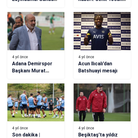
konuşmak istiyorum
FANATİK’e konuştu
4 yıl önce
4 yıl önce
Adana Demirspor
Acun Ilıcalı’dan
Başkanı Murat
Batshuayi mesajı
Sancak’tan flaş
Balotelli açıklaması
4 yıl önce
4 yıl önce
Son dakika |
Beşiktaş’ta yıldız