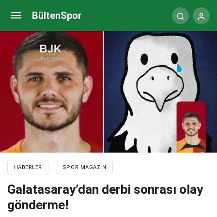
Fenerbahçe paylaştı… İşte Kiev maçının öyküsü!
BültenSpor
Arda Güler detayı…
HABERLER
SPOR MAGAZIN
Galatasaray’dan derbi sonrası olay
gönderme!