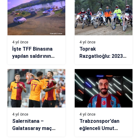
savunma
bloğumuzda
sıkıntılar
yaratacağını
biliyorduk
4 yıl önce
4 yıl önce
İşte TFF Binasına
Toprak
yapılan saldırının
Razgatlıoğlu: 2023
güvenlik kamerası
için dersimize daha
görüntüleri!
çok çalışacağız
4 yıl önce
4 yıl önce
Salernitana –
Trabzonspor’dan
Galatasaray maç
eğlenceli Umut
özeti izle (VİDEO)
Bozok paylaşımı