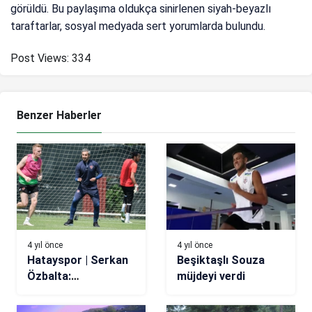
görüldü. Bu paylaşıma oldukça sinirlenen siyah-beyazlı
taraftarlar, sosyal medyada sert yorumlarda bulundu.
Post Views:
334
Benzer Haberler
4 yıl önce
4 yıl önce
Hatayspor | Serkan
Beşiktaşlı Souza
Özbalta:
müjdeyi verdi
Trabzonspor’un bazı
oyuncularıyla