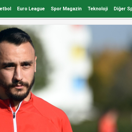
maçı yaptı
etbol
Euro League
Spor Magazin
Teknoloji
Diğer S