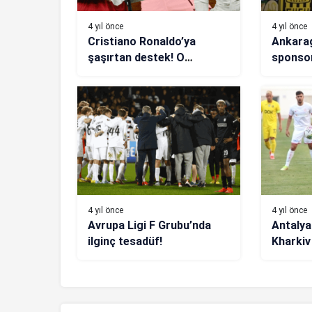
4 yıl önce
4 yıl önce
Cristiano Ronaldo’ya
Ankarag
şaşırtan destek! O
sponso
yıldızdan mesaj…
4 yıl önce
4 yıl önce
Avrupa Ligi F Grubu’nda
Antalya
ilginç tesadüf!
Kharkiv