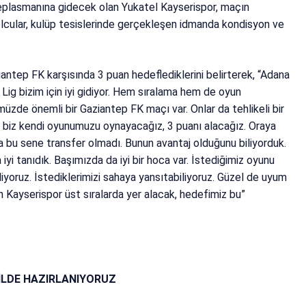
eplasmanına gidecek olan Yukatel Kayserispor, maçın
bolcular, kulüp tesislerinde gerçekleşen idmanda kondisyon ve
tep FK karşısında 3 puan hedeflediklerini belirterek, “Adana
 Lig bizim için iyi gidiyor. Hem sıralama hem de oyun
müzde önemli bir Gaziantep FK maçı var. Onlar da tehlikeli bir
ah biz kendi oyunumuzu oynayacağız, 3 puanı alacağız. Oraya
a bu sene transfer olmadı. Bunun avantaj olduğunu biliyorduk.
iyi tanıdık. Başımızda da iyi bir hoca var. İstediğimiz oyunu
iyoruz. İstediklerimizi sahaya yansıtabiliyoruz. Güzel de uyum
ah Kayserispor üst sıralarda yer alacak, hedefimiz bu”
İLDE HAZIRLANIYORUZ