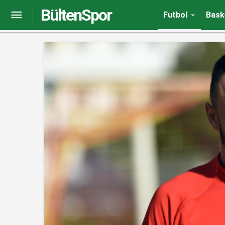
BültenSpor
Türk bürokratlar ve Macar diplomatlar dostluk 
Futbol
Bask