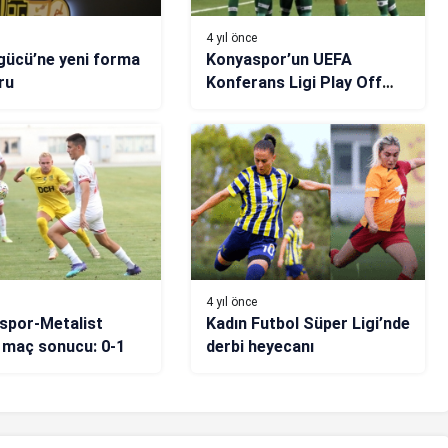
4 yıl önce
ücü’ne yeni forma
Konyaspor’un UEFA
ru
Konferans Ligi Play Off
turundaki muhtemel
rakipleri belli oldu
4 yıl önce
spor-Metalist
Kadın Futbol Süper Ligi’nde
 maç sonucu: 0-1
derbi heyecanı