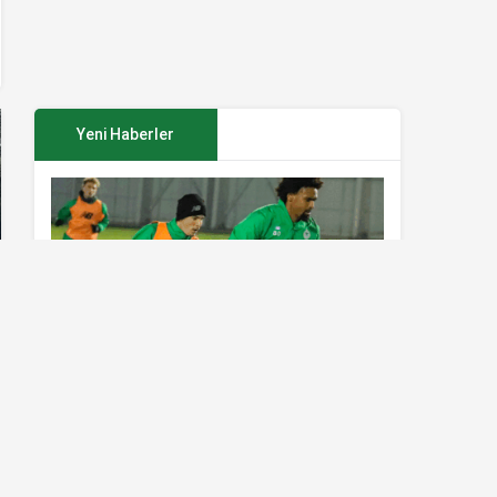
Yeni Haberler
Konyaspor’da Sivasspor maçı
hazırlıkları sürüyor