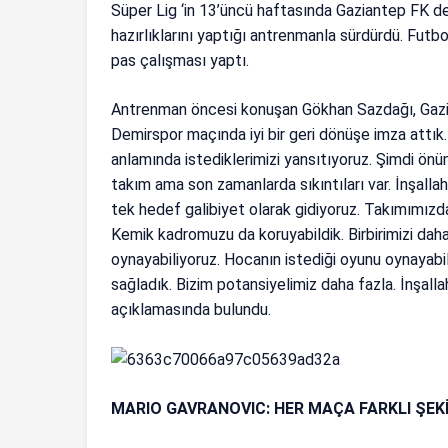
Süper Lig ‘in 13’üncü haftasında Gaziantep FK d
hazırlıklarını yaptığı antrenmanla sürdürdü. Fut
pas çalışması yaptı.
Antrenman öncesi konuşan Gökhan Sazdağı, Gazian
Demirspor maçında iyi bir geri dönüşe imza attık.
anlamında istediklerimizi yansıtıyoruz. Şimdi önü
takım ama son zamanlarda sıkıntıları var. İnşall
tek hedef galibiyet olarak gidiyoruz. Takımımızd
Kemik kadromuzu da koruyabildik. Birbirimizi daha 
oynayabiliyoruz. Hocanın istediği oyunu oynayabil
sağladık. Bizim potansiyelimiz daha fazla. İnşall
açıklamasında bulundu.
MARIO GAVRANOVIC: HER MAÇA FARKLI ŞEK