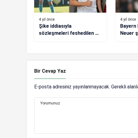
4 yıl önce
4 yıl önce
Şike iddiasıyla
Bayern 
sözleşmeleri feshedilen 2
Neuer 
kaleciden açıklama
kapattı
Bir Cevap Yaz
E-posta adresiniz yayınlanmayacak.
Gerekli alan
Yorumunuz