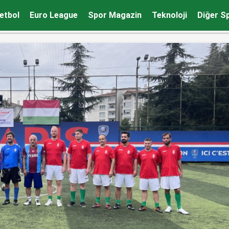
ını sürdürdü
etbol
Euro League
Spor Magazin
Teknoloji
Diğer S