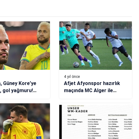
4 yıl önce
a, Güney Kore’ye
Afjet Afyonspor hazırlık
, gol yağmuru!
maçında MC Alger ile
dan itiraf:
berabere kaldı
m, uyuyamadım