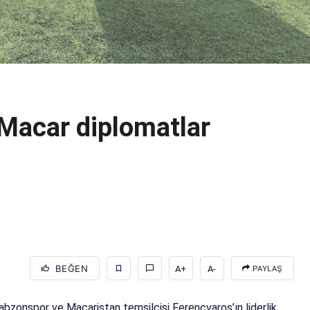
 Macar diplomatlar
BEĞEN
A+
A-
PAYLAŞ
zonspor ve Macaristan temsilcisi Ferencvaros’ın liderlik