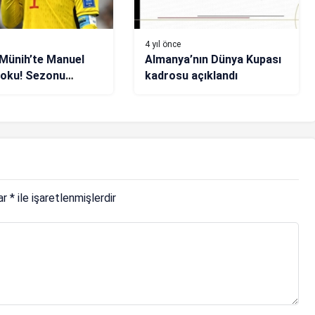
4 yıl önce
Münih’te Manuel
Almanya’nın Dünya Kupası
şoku! Sezonu
kadrosu açıklandı
lar
*
ile işaretlenmişlerdir