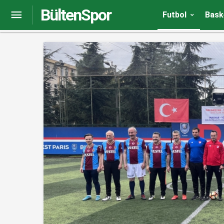
BültenSpor
Yeni Malatyaspor, Gençlerbirliği maçı hazırlıklar
Futbol
Bask