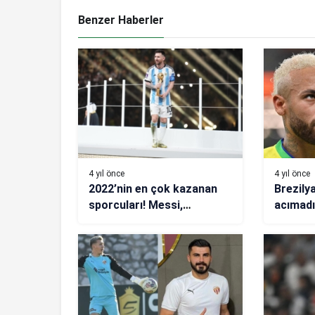
Benzer Haberler
4 yıl önce
4 yıl önce
2022’nin en çok kazanan
Brezily
sporcuları! Messi,
acımadı
Ronaldo’yu solladı
Neymar’
Korktu