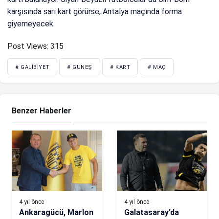
karşısında sarı kart görürse, Antalya maçında forma
giyemeyecek.
Post Views:
315
# GALIBIYET
# GÜNEŞ
# KART
# MAÇ
Benzer Haberler
4 yıl önce
4 yıl önce
Ankaragücü, Marlon
Galatasaray’da