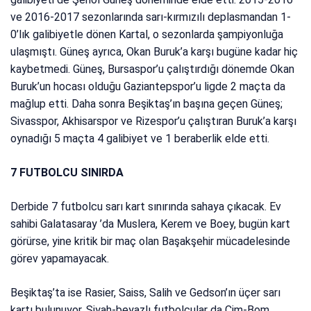
ve 2016-2017 sezonlarında sarı-kırmızılı deplasmandan 1-
0’lık galibiyetle dönen Kartal, o sezonlarda şampiyonluğa
ulaşmıştı. Güneş ayrıca, Okan Buruk’a karşı bugüne kadar hiç
kaybetmedi. Güneş, Bursaspor’u çalıştırdığı dönemde Okan
Buruk’un hocası olduğu Gaziantepspor’u ligde 2 maçta da
mağlup etti. Daha sonra Beşiktaş’ın başına geçen Güneş;
Sivasspor, Akhisarspor ve Rizespor’u çalıştıran Buruk’a karşı
oynadığı 5 maçta 4 galibiyet ve 1 beraberlik elde etti.
7 FUTBOLCU SINIRDA
Derbide 7 futbolcu sarı kart sınırında sahaya çıkacak. Ev
sahibi Galatasaray ’da Muslera, Kerem ve Boey, bugün kart
görürse, yine kritik bir maç olan Başakşehir mücadelesinde
görev yapamayacak.
Beşiktaş’ta ise Rasier, Saiss, Salih ve Gedson’ın üçer sarı
kartı bulunuyor. Siyah-beyazlı futbolcular da Cim-Bom