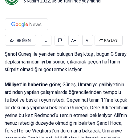
5 Kasım 2022, 06:06
tarihinde yayınlandı
BEĞEN
A+
A-
PAYLAŞ
Şenol Güneş ile yeniden buluşan Beşiktaş , bugün G.Saray
deplasmanından iyi bir sonuç çıkararak geçen haftanın
sürpriz olmadığını göstermek istiyor.
Milliyet’in haberine göre;
Güneş, Ümraniye galibiyetinin
ardından yapılan çalışmalarda öğrencilerinden tempolu
futbol ve baskılı oyun istedi. Geçen haftanın 11’ine küçük
bir dokunuş yapması beklenen Güneş’in, Dele Alli tercihinin
yerine bu kez Redmond’u tercih etmesi bekleniyor. Alli’nin
henüz istediği düzeyde olmadığını belirten Şenol Hoca,
forvette ise Weghorst’un durumuna bakacak. Ümraniye