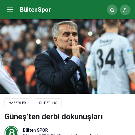
Jorge Jesus rekora doymuyor!
BültenSpor
HABERLER
SÜPER LIG
Güneş’ten derbi dokunuşları
Bülten SPOR