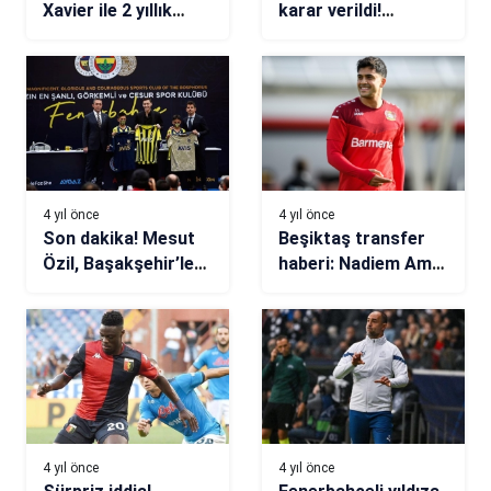
Xavier ile 2 yıllık
karar verildi!
sözleşme imzaladı
Mohamed’ten gelen
para, ona gidecek
4 yıl önce
4 yıl önce
Son dakika! Mesut
Beşiktaş transfer
Özil, Başakşehir’le
haberi: Nadiem Amiri
anlaştı
görüşmeleri sürüyor
4 yıl önce
4 yıl önce