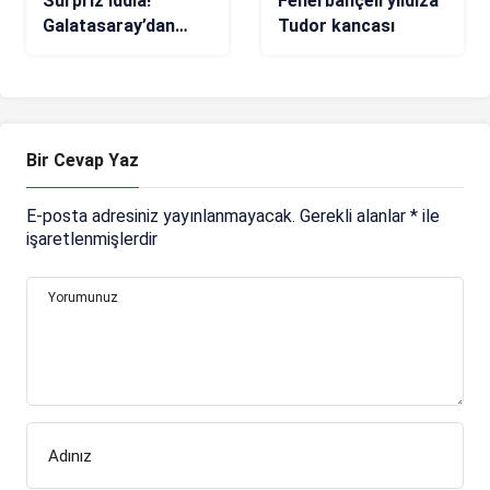
Sürpriz iddia!
Fenerbahçeli yıldıza
Galatasaray’dan
Tudor kancası
transferde Caleb
Ekuban hamlesi
Bir Cevap Yaz
E-posta adresiniz yayınlanmayacak.
Gerekli alanlar
*
ile
işaretlenmişlerdir
Yorumunuz
Adınız