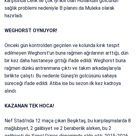
karşısında Cenk ile çok iyi ikili olan Hollandalı golcünün
sağlık problemi nedeniyle B planını da Muleka olarak
hazırladı.
WEGHORST OYNUYOR!
Önceki gün kontrolden geçirilen ve kolunda kırık tespit
edilmeyen Weghorst’un buna rağmen ağrılarının arttığı, dün
bir kez daha hastaneye gittiği ifade edildi. Weghorst buna
rağmen dünkü antrenmana çıktı ve takım arkadaşlarıyla
birlikte çalıştı. Bu nedenle Güneş’in golcüsünü sahaya
süreceği ifade edildi. Atiba ise bu sezon ilk kez kadroya
alındı.
KAZANAN TEK HOCA!
Nef Stadı’nda 12 maça çıkan Beşiktaş, bu karşılaşmalarda 8
mağlubiyet, 2 galibiyet ve 2 beraberlik alırken, bu 2
galibiyeti de Şenol Güneş döneminde elde etti. 2015-2016