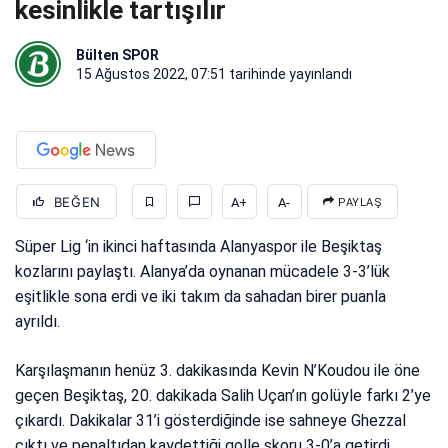
kesinlikle tartışılır
Bülten SPOR
15 Ağustos 2022, 07:51
tarihinde yayınlandı
BEĞEN
A+
A-
PAYLAŞ
Süper Lig ‘in ikinci haftasında Alanyaspor ile Beşiktaş
kozlarını paylaştı. Alanya’da oynanan mücadele 3-3’lük
eşitlikle sona erdi ve iki takım da sahadan birer puanla
ayrıldı.
Karşılaşmanın henüz 3. dakikasında Kevin N’Koudou ile öne
geçen Beşiktaş, 20. dakikada Salih Uçan’ın golüyle farkı 2’ye
çıkardı. Dakikalar 31’i gösterdiğinde ise sahneye Ghezzal
çıktı ve penaltıdan kaydettiği golle skoru 3-0’a getirdi.