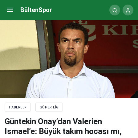
Fenerbahçe’nin Kasımpaşa maçı 11’i (Muhtemel)
BültenSpor
HABERLER
SÜPER LIG
Güntekin Onay’dan Valerien
Ismael’e: Büyük takım hocası mı,