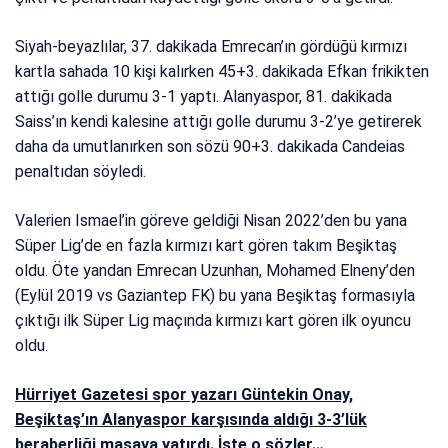
Siyah-beyazlılar, 37. dakikada Emrecan’ın gördüğü kırmızı
kartla sahada 10 kişi kalırken 45+3. dakikada Efkan frikikten
attığı golle durumu 3-1 yaptı. Alanyaspor, 81. dakikada
Saiss’ın kendi kalesine attığı golle durumu 3-2’ye getirerek
daha da umutlanırken son sözü 90+3. dakikada Candeias
penaltıdan söyledi.
Valerien Ismael’in göreve geldiği Nisan 2022’den bu yana
Süper Lig’de en fazla kırmızı kart gören takım Beşiktaş
oldu. Öte yandan Emrecan Uzunhan, Mohamed Elneny’den
(Eylül 2019 vs Gaziantep FK) bu yana Beşiktaş formasıyla
çıktığı ilk Süper Lig maçında kırmızı kart gören ilk oyuncu
oldu.
Hürriyet Gazetesi spor yazarı Güntekin Onay,
Beşiktaş’ın Alanyaspor karşısında aldığı 3-3’lük
beraberliği masaya yatırdı. İşte o sözler…