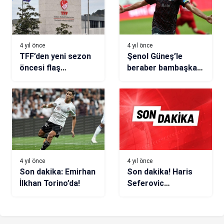
4 yıl önce
4 yıl önce
TFF’den yeni sezon
Şenol Güneş’le
öncesi flaş
beraber bambaşka
açıklama! Yabancı
bir Cenk Tosun
futbolcular…
4 yıl önce
4 yıl önce
Son dakika: Emirhan
Son dakika! Haris
İlkhan Torino’da!
Seferovic
Galatasaray için
İstanbul’a geldi