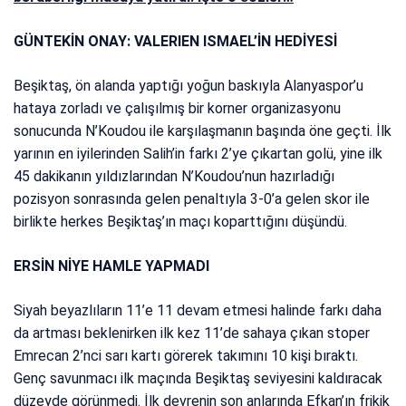
GÜNTEKİN ONAY: VALERIEN ISMAEL’İN HEDİYESİ
Beşiktaş, ön alanda yaptığı yoğun baskıyla Alanyaspor’u
hataya zorladı ve çalışılmış bir korner organizasyonu
sonucunda N’Koudou ile karşılaşmanın başında öne geçti. İlk
yarının en iyilerinden Salih’in farkı 2’ye çıkartan golü, yine ilk
45 dakikanın yıldızlarından N’Koudou’nun hazırladığı
pozisyon sonrasında gelen penaltıyla 3-0’a gelen skor ile
birlikte herkes Beşiktaş’ın maçı koparttığını düşündü.
ERSİN NİYE HAMLE YAPMADI
Siyah beyazlıların 11’e 11 devam etmesi halinde farkı daha
da artması beklenirken ilk kez 11’de sahaya çıkan stoper
Emrecan 2’nci sarı kartı görerek takımını 10 kişi bıraktı.
Genç savunmacı ilk maçında Beşiktaş seviyesini kaldıracak
düzeyde görünmedi. İlk devrenin son anlarında Efkan’ın frikik