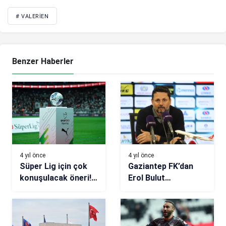
# VALERIEN
Benzer Haberler
4 yıl önce
4 yıl önce
Süper Lig için çok
Gaziantep FK’dan
konuşulacak öneri!
Erol Bulut
‘Bundesliga’daki
açıklaması
sistem getirilmeli’