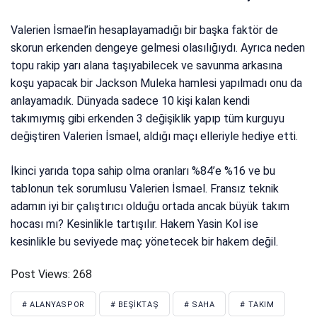
Valerien İsmael’in hesaplayamadığı bir başka faktör de
skorun erkenden dengeye gelmesi olasılığıydı. Ayrıca neden
topu rakip yarı alana taşıyabilecek ve savunma arkasına
koşu yapacak bir Jackson Muleka hamlesi yapılmadı onu da
anlayamadık. Dünyada sadece 10 kişi kalan kendi
takımıymış gibi erkenden 3 değişiklik yapıp tüm kurguyu
değiştiren Valerien İsmael, aldığı maçı elleriyle hediye etti.
İkinci yarıda topa sahip olma oranları %84’e %16 ve bu
tablonun tek sorumlusu Valerien İsmael. Fransız teknik
adamın iyi bir çalıştırıcı olduğu ortada ancak büyük takım
hocası mı? Kesinlikle tartışılır. Hakem Yasin Kol ise
kesinlikle bu seviyede maç yönetecek bir hakem değil.
Post Views:
268
# ALANYASPOR
# BEŞIKTAŞ
# SAHA
# TAKIM