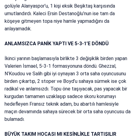
golüyle Alanyaspor’u, 1 kişi eksik Beşiktaş karşısında
umutlandırdı. Kaleci Ersin Destanoğlu’nun ise tam da
köşeye gitmeyen topa niye hamle yapmadığını da
anlayamadık.
ANLAMSIZCA PANİK YAPTI VE 5-3-1’E DÖNDÜ
İkinci yarının başlamasıyla birlikte 3 değişiklik birden yapan
Valerien İsmael, 5-3-1 formasyonuna döndü. Ghezzal,
N’Koudou ve Salih gibi iyi oynayan 3 orta saha oyuncusunu
birden çıkartıp, 2 stoper ve Boyd’u sahaya sürmek ise çok
radikal ve anlamsızdı. Topu öne taşıyacak, pas yapacak bir
kurgudan tamamen uzaklaşıp sadece skoru korumayı
hedefleyen Fransız teknik adam, bu abartılı hamlesiyle
maçın devamında sahaya sürecek bir orta saha oyuncusu da
bulamadı.
BÜYÜK TAKIM HOCASI MI KESİNLİKLE TARTIŞILIR