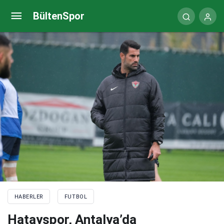
Ümit Karan: “Çok zor bir maç bizi bekliyor”
BültenSpor
HABERLER
FUTBOL
Hatayspor, Antalya’da