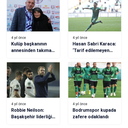
4 yıl önce
4 yıl önce
Kulüp başkanının
Hasan Sabri Karaca:
annesinden takıma
‘Tarif edilemeyen
galibiyet primi
duygular yaşıyorum’
4 yıl önce
4 yıl önce
Robbie Neilson:
Bodrumspor kupada
Başakşehir liderliği
zafere odaklandı
hak etti