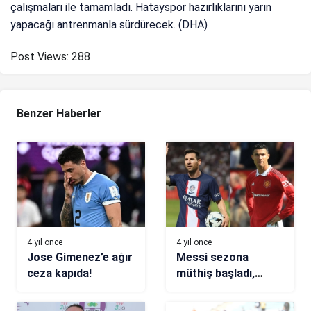
çalışmaları ile tamamladı. Hatayspor hazırlıklarını yarın
yapacağı antrenmanla sürdürecek. (DHA)
Post Views:
288
Benzer Haberler
4 yıl önce
4 yıl önce
Jose Gimenez’e ağır
Messi sezona
ceza kapıda!
müthiş başladı,
Cristiano Ronaldo
ise krizde