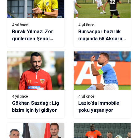
4 yıl önce
4 yıl önce
Burak Yılmaz: Zor
Bursaspor hazırlık
günlerden Şenol
maçında 68 Aksaray
Güneş ile çıktım
Belediyespor’u 2-1
yendi
4 yıl önce
4 yıl önce
Gökhan Sazdağı: Lig
Lazio’da Immobile
bizim için iyi gidiyor
şoku yaşanıyor