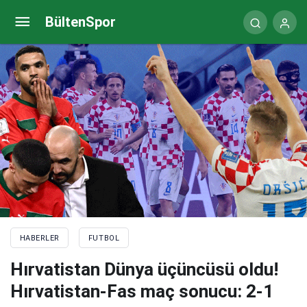
Dünya Kupası’nda üçüncülük maçı | Hırvatistan-Fas
BültenSpor
(CANLI)
HABERLER
FUTBOL
Hırvatistan Dünya üçüncüsü oldu!
Hırvatistan-Fas maç sonucu: 2-1