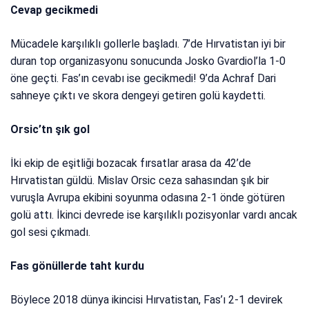
Cevap gecikmedi
Mücadele karşılıklı gollerle başladı. 7’de Hırvatistan iyi bir
duran top organizasyonu sonucunda Josko Gvardiol’la 1-0
öne geçti. Fas’ın cevabı ise gecikmedi! 9’da Achraf Dari
sahneye çıktı ve skora dengeyi getiren golü kaydetti.
Orsic’tn şık gol
İki ekip de eşitliği bozacak fırsatlar arasa da 42’de
Hırvatistan güldü. Mislav Orsic ceza sahasından şık bir
vuruşla Avrupa ekibini soyunma odasına 2-1 önde götüren
golü attı. İkinci devrede ise karşılıklı pozisyonlar vardı ancak
gol sesi çıkmadı.
Fas gönüllerde taht kurdu
Böylece 2018 dünya ikincisi Hırvatistan, Fas’ı 2-1 devirek