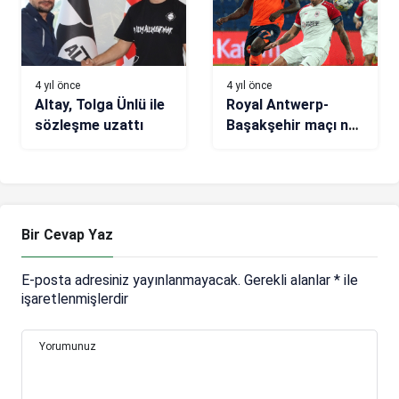
4 yıl önce
4 yıl önce
Altay, Tolga Ünlü ile
Royal Antwerp-
sözleşme uzattı
Başakşehir maçı ne
zaman, saat kaçta,
hangi kanalda?
(Muhtemel 11’ler)
Bir Cevap Yaz
E-posta adresiniz yayınlanmayacak.
Gerekli alanlar
*
ile
işaretlenmişlerdir
Yorumunuz