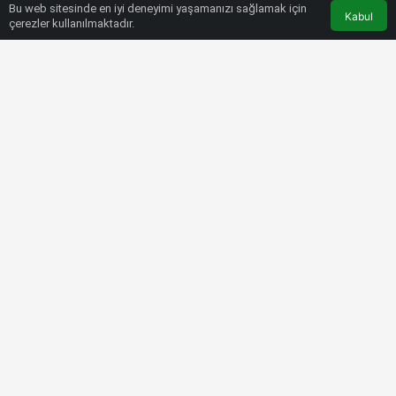
Bu web sitesinde en iyi deneyimi yaşamanızı sağlamak için
Kabul
çerezler kullanılmaktadır.
HABERLER
FUTBOL
Dünya Kupası’nda üçüncülük maçı |
Hırvatistan-Fas (CANLI)
Bülten SPOR
17 Aralık 2022, 15:05
tarihinde yayınlandı