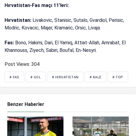
Hırvatistan-Fas maçı 11’leri:
Hırvatistan:
Livakovic, Stanisic, Sutalo, Gvardiol, Perisic,
Modric, Kovacic, Majer, Kramaric, Orsic, Livaja.
Fas:
Bono, Hakimi, Dari, El Yamiq, Attiat-Allah, Amrabat, El
Khannouss, Ziyech, Sabiri, Boufal, En-Nesyri.
Post Views:
304
# FAS
# GOL
# HIRVATISTAN
# KALE
# TOP
Benzer Haberler