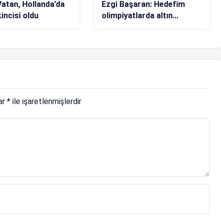
atan, Hollanda’da
Ezgi Başaran: Hedefim
incisi oldu
olimpiyatlarda altın
madalya kazanmak
lar
*
ile işaretlenmişlerdir