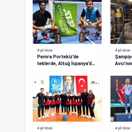
4 yıl önce
4 yıl önce
Pemra Portekiz’de
Şampiy
teklerde, Altuğ İspanya’da
Avcı’nı
çiftlerde şampiyon
oldu
4 yıl önce
4 yıl önce