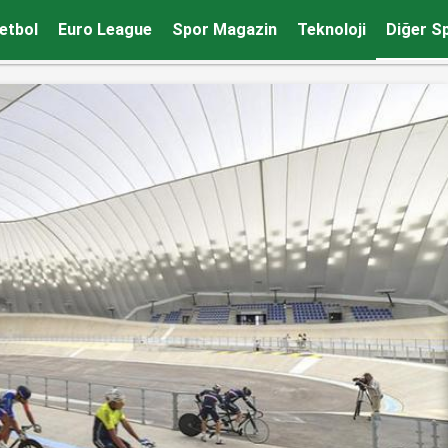
ğırlık verilecek
etbol
Euro League
Spor Magazin
Teknoloji
Diğer S