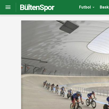
BültenSpor
Yeni bisikletçilerin yetişmesi için veledromlara a
Futbol
Bask