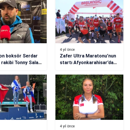
4 yıl önce
on boksör Serdar
Zafer Ultra Maratonu’nun
n rakibi Tonny Salam
startı Afyonkarahisar’dan
verildi
4 yıl önce