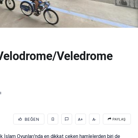
 Velodrome/Veledrome
ı
BEĞEN
A+
A-
PAYLAŞ
k İslam Oyunları’nda en dikkat çeken hamlelerden biri de