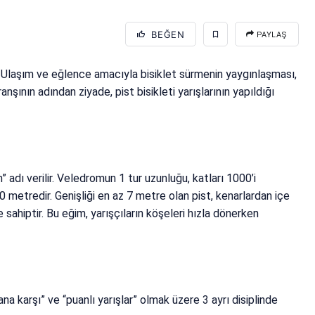
BEĞEN
PAYLAŞ
r. Ulaşım ve eğlence amacıyla bisiklet sürmenin yaygınlaşması,
nşının adından ziyade, pist bisikleti yarışlarının yapıldığı
m” adı verilir. Veledromun 1 tur uzunluğu, katları 1000’i
metredir. Genişliği en az 7 metre olan pist, kenarlardan içe
sahiptir. Bu eğim, yarışçıların köşeleri hızla dönerken
ana karşı” ve “puanlı yarışlar” olmak üzere 3 ayrı disiplinde