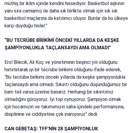
müthiş bir iklim içinde kendini hissediyor. Basketbol aşkının
yanı sıra camiamız ile daha sık birlikte olmak için sık sık
basketbol maçlarına da katılımcı oluyor. Bunlar da bu ülkeye
karşı duyduğu hisler.”
“BU TECRÜBE BİRİKİMİ ÖNCEKİ YILLARDA DA KEŞKE
ŞAMPİYONLUKLA TAÇLANSAYDI AMA OLMADI”
Erol Bilecik, Ali Koç ve yönetiminin beşinci yılı olduğunu
hatırlatarak iyi bir tecrübe birikimi olduğunu ifade ederek,
“Bu tecrübe birikimi önceki yıllarda da keşke şampiyonlukla
taçlansaydı ama olmadı. Sıkıntı olduğunu düşündüğümüz bir
bam teli varsa üzerine basarız. Herhangi bir sıkıntımız
olmadığını görüyoruz. İyi top oynuyoruz. Şampiyon olmak
için hocamızın ve takımımızın saha içindeki performansına,
disiplinine ve ciddiyetine çok inanıyoruz” dedi.
CAN GEBETAŞ: TFF’NİN 28 ŞAMPİYONLUK