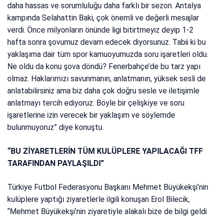
daha hassas ve sorumluluğu daha farklı bir sezon. Antalya
kampında Selahattin Baki, çok önemli ve değerli mesajlar
verdi. Önce milyonların önünde ligi bitirtmeyiz deyip 1-2
hafta sonra şovumuz devam edecek diyorsunuz. Tabii ki bu
yaklaşıma dair tüm spor kamuoyumuzda soru işaretleri oldu.
Ne oldu da konu şova döndü? Fenerbahçe’de bu tarz yapı
olmaz. Haklarımızı savunmanın, anlatmanın, yüksek sesli de
anlatabilirsiniz ama biz daha çok doğru sesle ve iletişimle
anlatmayı tercih ediyoruz. Böyle bir çelişkiye ve soru
işaretlerine izin verecek bir yaklaşım ve söylemde
bulunmuyoruz” diye konuştu.
“BU ZİYARETLERİN TÜM KULÜPLERE YAPILACAĞI TFF
TARAFINDAN PAYLAŞILDI”
Türkiye Futbol Federasyonu Başkanı Mehmet Büyükekşi’nin
kulüplere yaptığı ziyaretlerle ilgili konuşan Erol Bilecik,
“Mehmet Büyükekşi’nin ziyaretiyle alakalı bize de bilgi geldi