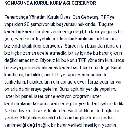
KONUSUNDA KURUL KURMASI GEREKİYOR
Fenerbahçe Yönetim Kurulu Üyesi Can Gebetaş, TFF’ye
yaptıkları 28 şampiyonluk başvurusu hakkında, “Bugüne
kadar bu kararın neden verilmediği değil, bu konuyu geniş bir
çerçevede inceleyebilecek kurulun kurulması noktasında
biz ciddi eksiklikler görüyoruz. Sürecin en başından itibaren
biz hiçbir zaman acele etmedik, bir ay içinde bu karar çıksın
değildi amacımız. Diyoruz ki; bu konu TFF yönetim kurulunca
bir araya gelinerek alınacak kadar basit bir konu değil. Kurul
kurulması, bir bilirkişinin TFF’ye rapor vermesi, içinde
tarihçilerin, hukukçuların olması gerekiyor. İtiraz edenler var
onlarla da bir araya gelelim. Bunu açık bir yer de yapalım.
İster bir panel, ister bir televizyon programı ister
katılımcıların da soru sorabileceği bir yerde tartışalım dedik.
Ne bu davete itiraz edenlerden yanıt aldık ne de başka bir
yerden. Eleştirilecek nokta kararın bugüne kadar neden
verilmediği değil sağlık bir karar verilebilmesi için yapının