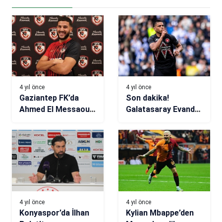
4 yıl önce
4 yıl önce
Gaziantep FK’da
Son dakika!
Ahmed El Messaoudi
Galatasaray Evander
ile yollar ayrıldı
ile anlaşmaya vardı
4 yıl önce
4 yıl önce
Konyaspor’da İlhan
Kylian Mbappe’den