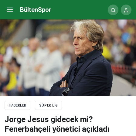
Trabzonspor’un yıldızı Abdülkadir Ömür
BültenSpor
Fenerbahçe’yi bekliyor!
HABERLER
SÜPER LIG
Jorge Jesus gidecek mi?
Fenerbahçeli yönetici açıkladı