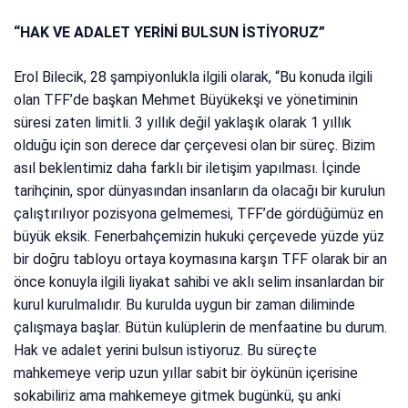
“HAK VE ADALET YERİNİ BULSUN İSTİYORUZ”
Erol Bilecik, 28 şampiyonlukla ilgili olarak, “Bu konuda ilgili
olan TFF’de başkan Mehmet Büyükekşi ve yönetiminin
süresi zaten limitli. 3 yıllık değil yaklaşık olarak 1 yıllık
olduğu için son derece dar çerçevesi olan bir süreç. Bizim
asıl beklentimiz daha farklı bir iletişim yapılması. İçinde
tarihçinin, spor dünyasından insanların da olacağı bir kurulun
çalıştırılıyor pozisyona gelmemesi, TFF’de gördüğümüz en
büyük eksik. Fenerbahçemizin hukuki çerçevede yüzde yüz
bir doğru tabloyu ortaya koymasına karşın TFF olarak bir an
önce konuyla ilgili liyakat sahibi ve aklı selim insanlardan bir
kurul kurulmalıdır. Bu kurulda uygun bir zaman diliminde
çalışmaya başlar. Bütün kulüplerin de menfaatine bu durum.
Hak ve adalet yerini bulsun istiyoruz. Bu süreçte
mahkemeye verip uzun yıllar sabit bir öykünün içerisine
sokabiliriz ama mahkemeye gitmek bugünkü, şu anki