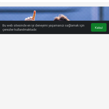
Bu web sitesinde en iyi deneyimi yaşamanızı sağlamak için
Kabul
çerezler kullanılmaktadır.
HABERLER
SÜPER LIG
Trabzonspor’un yıldızı Abdülkadir
Ömür Fenerbahçe’yi bekliyor!
Bülten SPOR