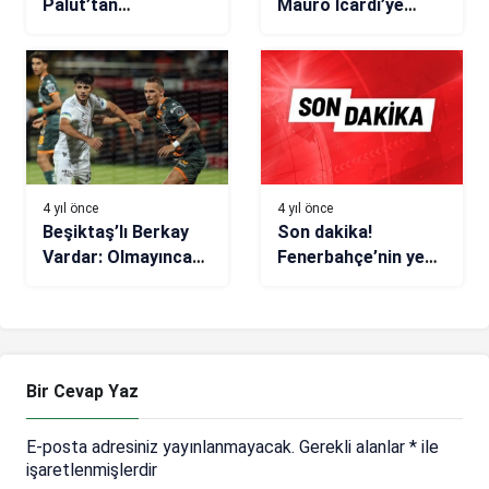
Palut’tan
Mauro Icardi’ye
oyuncularına tebrik
tebrik
4 yıl önce
4 yıl önce
Beşiktaş’lı Berkay
Son dakika!
Vardar: Olmayınca
Fenerbahçe’nin yeni
olmuyor!
transferi Joshua
King, İstanbul’a geldi
Bir Cevap Yaz
E-posta adresiniz yayınlanmayacak.
Gerekli alanlar
*
ile
işaretlenmişlerdir