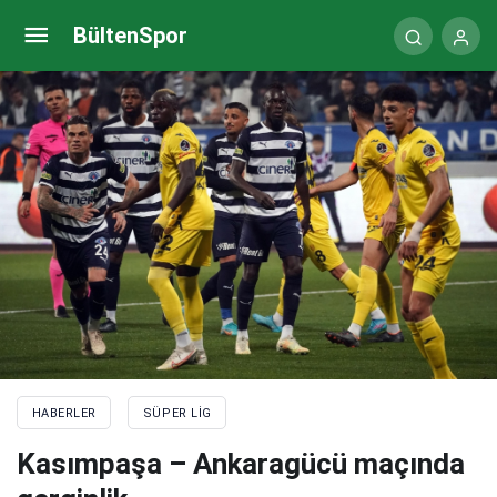
(ÖZET) Ümraniyespor – Alanyaspor maç sonucu: 3-
BültenSpor
1
HABERLER
SÜPER LIG
Kasımpaşa – Ankaragücü maçında