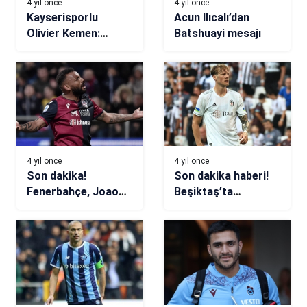
4 yıl önce
4 yıl önce
Kayserisporlu
Acun Ilıcalı’dan
Olivier Kemen:
Batshuayi mesajı
Yükselişimiz devam
edecektir
4 yıl önce
4 yıl önce
Son dakika!
Son dakika haberi!
Fenerbahçe, Joao
Beşiktaş’ta
Pedro’yu kadrosuna
Weghorst’un
katmaya
yükselişi başladı
hazırlanıyor