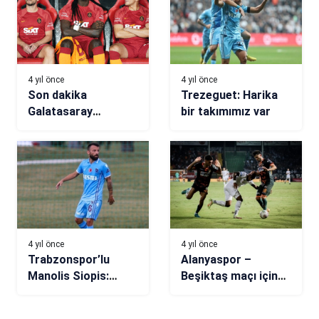
4 yıl önce
4 yıl önce
Son dakika
Trezeguet: Harika
Galatasaray
bir takımımız var
transfer haberi! Sarı
kırmızılı takımın
yıldızına sürpriz talip
4 yıl önce
4 yıl önce
Trabzonspor’lu
Alanyaspor –
Manolis Siopis:
Beşiktaş maçı için
Şampiyonlar Ligi’ne
flaş yorum: Yazık o
katılmak istiyoruz
36 dakikaya