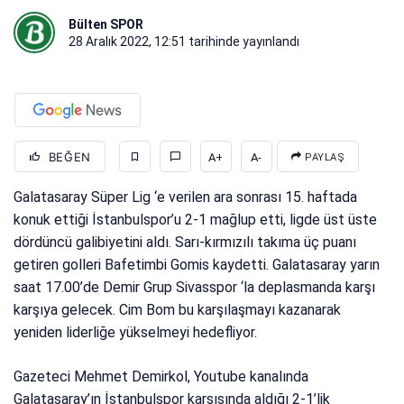
Bülten SPOR
28 Aralık 2022, 12:51
tarihinde yayınlandı
BEĞEN
A+
A-
PAYLAŞ
Galatasaray Süper Lig ‘e verilen ara sonrası 15. haftada
konuk ettiği İstanbulspor’u 2-1 mağlup etti, ligde üst üste
dördüncü galibiyetini aldı. Sarı-kırmızılı takıma üç puanı
getiren golleri Bafetimbi Gomis kaydetti. Galatasaray yarın
saat 17.00’de Demir Grup Sivasspor ‘la deplasmanda karşı
karşıya gelecek. Cim Bom bu karşılaşmayı kazanarak
yeniden liderliğe yükselmeyi hedefliyor.
Gazeteci Mehmet Demirkol, Youtube kanalında
Galatasaray’ın İstanbulspor karşısında aldığı 2-1’lik