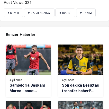
Post Views:
321
# DEMIR
# GALATASARAY
# ICARDI
# TAKIM
Benzer Haberler
4 yıl önce
4 yıl önce
Sampdoria Başkanı
Son dakika Beşiktaş
Marco Lanna:
transfer haberi!
Torreira için
Young Boys’tan
Galatasaray’ın
Fassnact açıklaması
teklifine çıkamadık