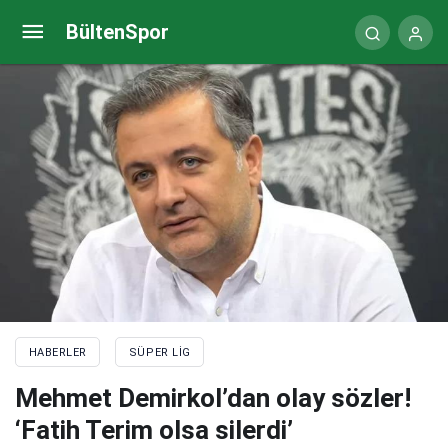
Portekiz basını bomba gelişmeyi duyurdu! Jorge
BültenSpor
Jesus: Görüşmeye hazırım
HABERLER
SÜPER LIG
Mehmet Demirkol’dan olay sözler!
‘Fatih Terim olsa silerdi’