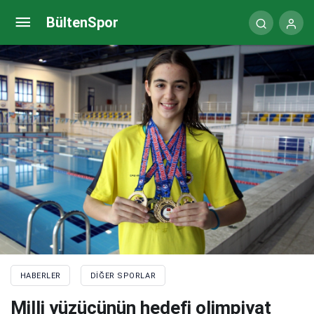
Galatasaray Sutopu Takımı şov yaptı
BültenSpor
HABERLER
DIĞER SPORLAR
Milli yüzücünün hedefi olimpiyat