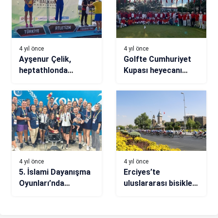
4 yıl önce
4 yıl önce
Ayşenur Çelik,
Golfte Cumhuriyet
heptathlonda
Kupası heyecanı
Türkiye üçüncüsü
İstanbul’da
oldu
yaşanacak
4 yıl önce
4 yıl önce
5. İslami Dayanışma
Erciyes’te
Oyunları’nda
uluslararası bisiklet
Türkiye’den madalya
yarışları
şov!
düzenlenecek