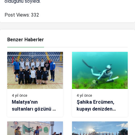
olduğunu söyledi.
Post Views:
332
Benzer Haberler
4 yıl önce
4 yıl önce
Malatya’nın
Şahika Ercümen,
sultanları gözünü 1.
kupayı denizden
Lig’e dikti
çıkardı!