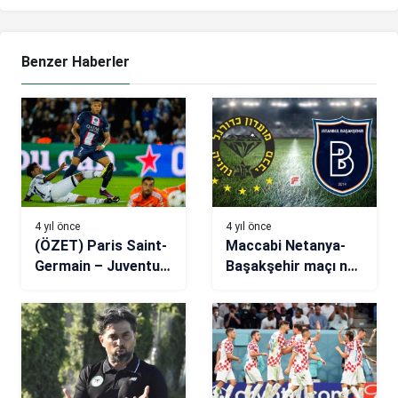
Benzer Haberler
4 yıl önce
4 yıl önce
(ÖZET) Paris Saint-
Maccabi Netanya-
Germain – Juventus
Başakşehir maçı ne
maç sonucu: 2-1
zaman, saat kaçta,
hangi kanalda?
(Muhtemel 11’ler)