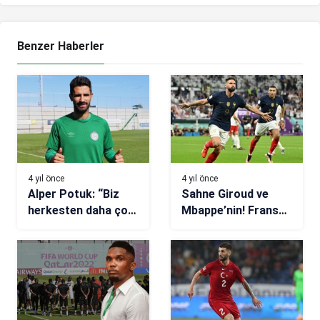
Benzer Haberler
4 yıl önce
4 yıl önce
Alper Potuk: “Biz
Sahne Giroud ve
herkesten daha çok
Mbappe’nin! Fransa-
kazanmayı
Polonya maç
istiyoruz”
sonucu: 3-1 (Dünya
Kupası Son 16 Turu)