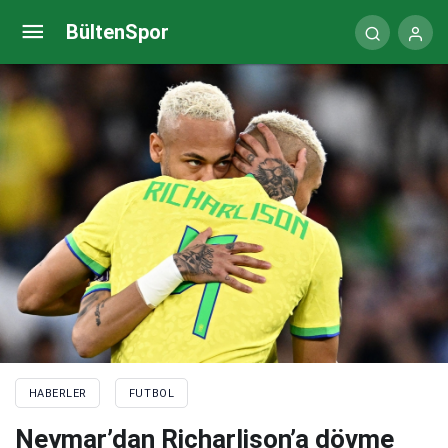
Southgate kalabilir
BültenSpor
HABERLER
FUTBOL
Neymar’dan Richarlison’a dövme