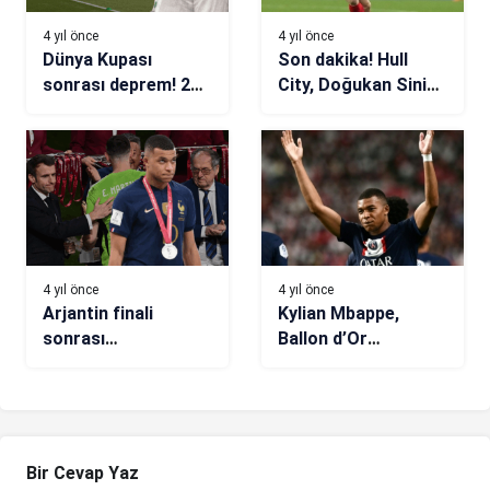
4 yıl önce
4 yıl önce
Dünya Kupası
Son dakika! Hull
sonrası deprem! 26
City, Doğukan Sinik
yaşında milli takımı
ile 3 yıllık sözleşme
bıraktığını duyurdu
imzaladı
4 yıl önce
4 yıl önce
Arjantin finali
Kylian Mbappe,
sonrası
Ballon d’Or
Fransızlar’dan ilk
favorisini açıkladı!
hamle geldi! Resmen
Benzema’ya övgü
şikayet ettiler
dolu sözler
Bir Cevap Yaz