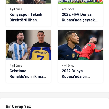
4 yıl önce
4 yıl önce
Konyaspor Teknik
2022 FIFA Dünya
Direktörü İlhan
Kupası’nda çeyrek
Palut: Sahadan bir
final heyecanı
üst tura çıkarak
ayrılmak istiyoruz
4 yıl önce
4 yıl önce
Cristiano
2022 Dünya
Ronaldo’nun ilk maçı
Kupası’nda bir
Messi’ye karşı
maçtan daha
iddiası!
fazlası: Fas –
Fransa
Bir Cevap Yaz