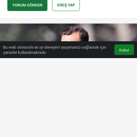
YORUM GÖNDER
GIRIŞ YAP
Bu web sitesinde en iyi deneyimi yaşamanızı sağlamak için
Kabul
çerezler kullanılmaktadır.
HABERLER
SÜPER LIG
Emre Taşdemir ve Kerem
Aktürkoğlu’na uyarı!