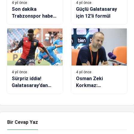
4 yıl önce
4 yıl önce
Son dakika
Güçlü Galatasaray
Trabzonspor haberi!
için 12’li formül
Ahmetcan’dan 175
MiLyon TL
4 yıl önce
4 yıl önce
Sürpriz iddia!
Osman Zeki
Galatasaray’dan
Korkmaz:
transferde Caleb
Alanyaspor gibi bir
Ekuban hamlesi
takımı yenmek ayrı
bir haz
Bir Cevap Yaz