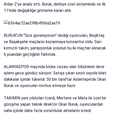
A’dan Z’ye analiz etti. Buruk, derbiye özel sisteminde ve ilk
11’inde değişikliğe gitmeme kararı aldı.
BURUK’UN “Size güveniyorum” dediği oyuncuları, Beşiktaş
ve Başakşehir maçlarını kazanmaya konsantre oldu. Sarı-
kırmızılı takım, şampiyonluk yolunun bu iki maçtan alınacak
6 puandan geçtiğinin farkında.
ALANYASPOR maçında bloke cezası alan tribünlerin devir
işlemi gece gündüz sürüyor. Satışa çıkan sınırlı sayıda bilet
dakikalar içinde tükendi. 50 bin taraftar Aslantepe’de Okan
Buruk ve oyuncuları motive etmeye hazır.
TAKIMIN yeni yıldızları İcardi, Mertens ve Mata ile özel bir
görüşme yapan teknik direktör Okan Buruk, oyunculardan
saha içinde daha fazla sorumluluk almalarını istedi.