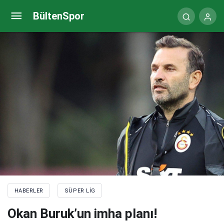
Emre Taşdemir ve Kerem Aktürkoğlu’na uyarı!
BültenSpor
HABERLER
SÜPER LIG
Okan Buruk’un imha planı!