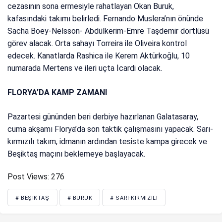
cezasının sona ermesiyle rahatlayan Okan Buruk,
kafasındaki takımı belirledi. Fernando Muslera’nın önünde
Sacha Boey-Nelsson- Abdülkerim-Emre Taşdemir dörtlüsü
görev alacak. Orta sahayı Torreira ile Oliveira kontrol
edecek. Kanatlarda Rashica ile Kerem Aktürkoğlu, 10
numarada Mertens ve ileri uçta İcardi olacak.
FLORYA’DA KAMP ZAMANI
Pazartesi gününden beri derbiye hazırlanan Galatasaray,
cuma akşamı Florya’da son taktik çalışmasını yapacak. Sarı-
kırmızılı takım, idmanın ardından tesiste kampa girecek ve
Beşiktaş maçını beklemeye başlayacak.
Post Views:
276
# BEŞIKTAŞ
# BURUK
# SARI-KIRMIZILI