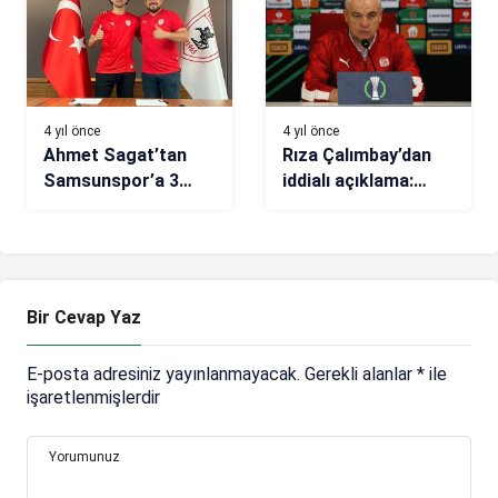
4 yıl önce
4 yıl önce
Ahmet Sagat’tan
Rıza Çalımbay’dan
Samsunspor’a 3
iddialı açıklama:
yıllık imza
Konferans Ligi’ni
kazanabiliriz
Bir Cevap Yaz
E-posta adresiniz yayınlanmayacak.
Gerekli alanlar
*
ile
işaretlenmişlerdir
Yorumunuz