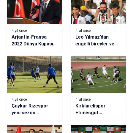
4 yıl önce
4 yıl önce
Arjantin-Fransa
Leo Yılmaz’dan
2022 Dünya Kupası
engelli bireyler ve
finaline çok özel
şehit ailelerine jest
misafir
4 yıl önce
4 yıl önce
Çaykur Rizespor
Kırklarelispor-
yeni sezon
Etimesgut
hazırlıklarını
Belediyespor maç
sürdürüyor
sonucu: 3-1