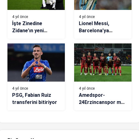
4 yıl önce
4 yıl önce
İşte Zinedine
Lionel Messi,
Zidane’ın yeni
Barcelona’ya
adresi!
dönebilir
4 yıl önce
4 yıl önce
PSG, Fabian Ruiz
Amedspor-
transferini bitiriyor
24Erzincanspor maç
sonucu: 1-2