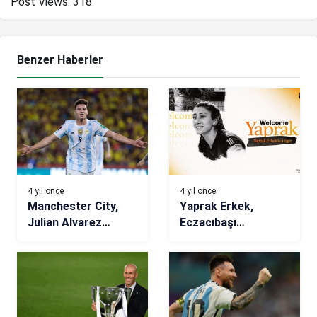
Post Views:
318
Benzer Haberler
4 yıl önce
4 yıl önce
Manchester City,
Yaprak Erkek,
Julian Alvarez
Eczacıbaşı
transferini açıkladı
Dynavit’te