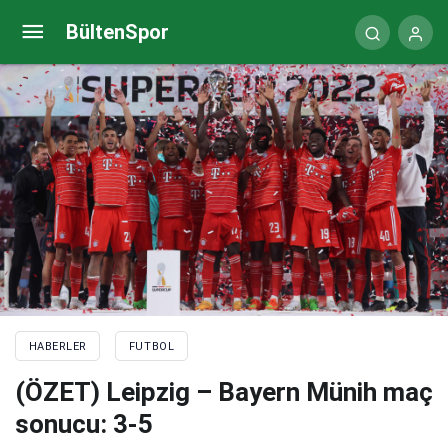
Konyaspor, Vaduz maçı hazırlıklarına başladı
BültenSpor
HABERLER
FUTBOL
(ÖZET) Leipzig – Bayern Münih maç
sonucu: 3-5