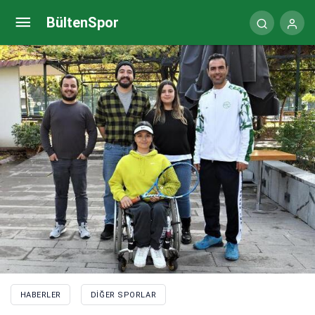
Genç curlingciler galibiyetle başladı
BültenSpor
HABERLER
DIĞER SPORLAR