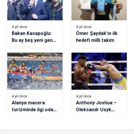
4 yıl önce
4 yıl önce
Bakan Kasapoğlu:
Ömer Şaydak’ın ilk
Bu ay beş yeni genç
hedefi milli takım
ofis açtık, yenilerini
de açacağız
4 yıl önce
4 yıl önce
Alanya macera
Anthony Joshua –
turizminde ilgi odağı
Oleksandr Usyk
haline geliyor
müsabakası nefes
kesti! Tarihe geçme
fırsatını kaybetti