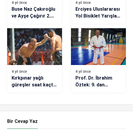
4 yıl önce
4 yıl önce
Buse Naz Çakıroğlu
Erciyes Uluslararası
ve Ayşe Çağırır 2.
Yol Bisiklet Yarışları,
turda
GP Yahyalı Etabı ile
devam etti
4 yıl önce
4 yıl önce
Kırkpınar yağlı
Prof. Dr. İbrahim
güreşler saat kaçta,
Öztek: 9. dan
hangi kanalda?
derecesi Türkiye için
onur kaynağı
Bir Cevap Yaz