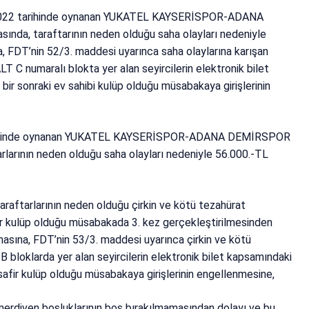
2022 tarihinde oynanan YUKATEL KAYSERİSPOR-ADANA
da, taraftarının neden olduğu saha olayları nedeniyle
 FDT’nin 52/3. maddesi uyarınca saha olaylarına karışan
C numaralı blokta yer alan seyircilerin elektronik bilet
 bir sonraki ev sahibi kulüp olduğu müsabakaya girişlerinin
arihinde oynanan YUKATEL KAYSERİSPOR-ADANA DEMİRSPOR
rlarının neden olduğu saha olayları nedeniyle 56.000.-TL
ftarlarının neden olduğu çirkin ve kötü tezahürat
ir kulüp olduğu müsabakada 3. kez gerçekleştirilmesinden
asına, FDT’nin 53/3. maddesi uyarınca çirkin ve kötü
loklarda yer alan seyircilerin elektronik bilet kapsamındaki
misafir kulüp olduğu müsabakaya girişlerinin engellenmesine,
diven boşluklarının boş bırakılmamasından dolayı ve bu