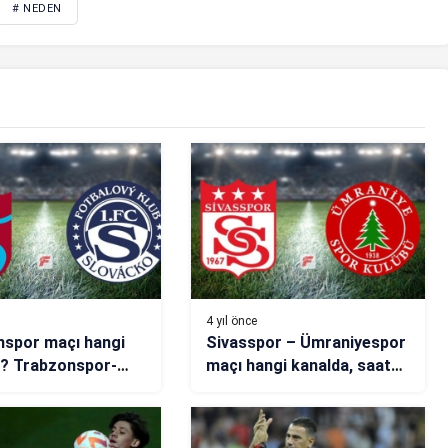
# NEDEN
4 yıl önce
nspor maçı hangi
Sivasspor – Ümraniyespor
a? Trabzonspor-
maçı hangi kanalda, saat
o maçı ne zaman,
kaçta? (Muhtemel 11’ler)
çta, hangi kanalda
ayınlanacak?