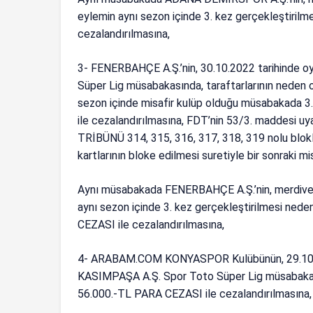
eylemin aynı sezon içinde 3. kez gerçekleştiril
cezalandırılmasına,
3- FENERBAHÇE A.Ş.’nin, 30.10.2022 tarihind
Süper Lig müsabakasında, taraftarlarının neden o
sezon içinde misafir kulüp olduğu müsabakada 3
ile cezalandırılmasına, FDT’nin 53/3. maddesi u
TRİBÜNÜ 314, 315, 316, 317, 318, 319 nolu blokla
kartlarının bloke edilmesi suretiyle bir sonraki 
Aynı müsabakada FENERBAHÇE A.Ş.’nin, merdiven 
aynı sezon içinde 3. kez gerçekleştirilmesi ned
CEZASI ile cezalandırılmasına,
4- ARABAM.COM KONYASPOR Kulübünün, 29.10
KASIMPAŞA A.Ş. Spor Toto Süper Lig müsabakasın
56.000.-TL PARA CEZASI ile cezalandırılmasına,