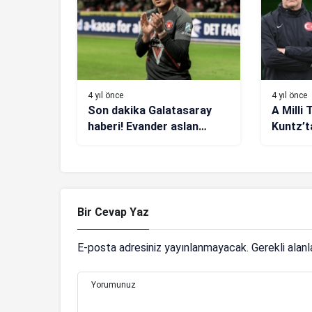
4 yıl önce
4 yıl önce
Son dakika Galatasaray
A Milli
haberi! Evander aslan
Kuntz’t
oluyor
açıklam
Bir Cevap Yaz
E-posta adresiniz yayınlanmayacak.
Gerekli alan
Yorumunuz