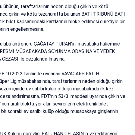
ün, taraftarlarının neden olduğu çirkin ve kötü
ınca çirkin ve kötü tezahüratta bulunan BATI TRİBÜNÜ BATI
nik bilet kapsamındaki kartlarının bloke edilmesi suretiyle bir
erinin engellenmesine,
übü antrenörü ÇAĞATAY TURAN’ın, müsabaka hakemine
iyle 1 RESMİ MÜSABAKADA SOYUNMA ODASINA VE YEDEK
EZASI ile cezalandırılmasına,
8.10.2022 tarihinde oynanan VAVACARS FATİH
Lig müsabakasında, taraftarlarının neden olduğu çirkin
sezon içinde ev sahibi kulüp olduğu müsabakada ilk kez
cezalandırılmasına, FDT’nin 53/3. maddesi uyarınca çirkin ve
maralı blokta yer alan seyircilerin elektronik bilet
 bir sonraki ev sahibi kulüp olduğu müsabakaya girişlerinin
Kulübü görevlisi BATUHAN CELASİN’in, akreditasyon