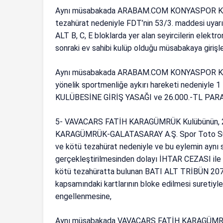
Aynı müsabakada ARABAM.COM KONYASPOR Kulübün
tezahürat nedeniyle FDT’nin 53/3. maddesi uyar
ALT B, C, E bloklarda yer alan seyircilerin elektro
sonraki ev sahibi kulüp olduğu müsabakaya girişl
Aynı müsabakada ARABAM.COM KONYASPOR Kul
yönelik sportmenliğe aykırı hareketi neden
KULÜBESİNE GİRİŞ YASAĞI ve 26.000.-TL PARA C
5- VAVACARS FATİH KARAGÜMRÜK Kulübünün, 2
KARAGÜMRÜK-GALATASARAY A.Ş. Spor Toto Süper 
ve kötü tezahürat nedeniyle ve bu eylemin aynı 
gerçekleştirilmesinden dolayı İHTAR CEZASI ile 
kötü tezahüratta bulunan BATI ALT TRİBÜN 207 nu
kapsamındaki kartlarının bloke edilmesi suretiyle
engellenmesine,
Aynı müsabakada VAVACARS FATİH KARAGÜMRÜK 