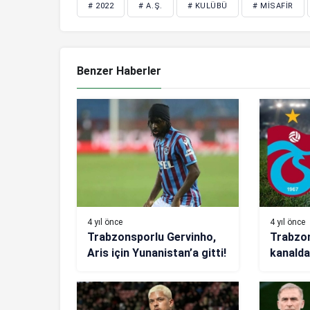
# 2022
# A.Ş.
# KULÜBÜ
# MISAFIR
Benzer Haberler
4 yıl önce
4 yıl önce
Trabzonsporlu Gervinho,
Trabzo
Aris için Yunanistan’a gitti!
kanald
Slovack
saat ka
canlı y