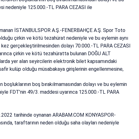
mesi nedeniyle 125.000.-TL PARA CEZASI ile
e oynanan İSTANBULSPOR A.Ş.-FENERBAHÇE A.Ş. Spor Toto
lduğu çirkin ve kötü tezahürat nedeniyle ve bu eylemin aynı
. kez gerçekleştirilmesinden dolayı 70.000.-TL PARA CEZASI
yarınca çirkin ve kötü tezahüratta bulunan DOĞU ALT
rda yer alan seyircilerin elektronik bilet kapsamındaki
misafir kulüp olduğu müsabakaya girişlerinin engellenmesine,
boşluklarının boş bırakılmamasından dolayı ve bu eylemin
eniyle FDT’nin 49/3. maddesi uyarınca 125.000.-TL PARA
.2022 tarihinde oynanan ARABAM.COM KONYASPOR-
da, taraftarının neden olduğu saha olayları nedeniyle