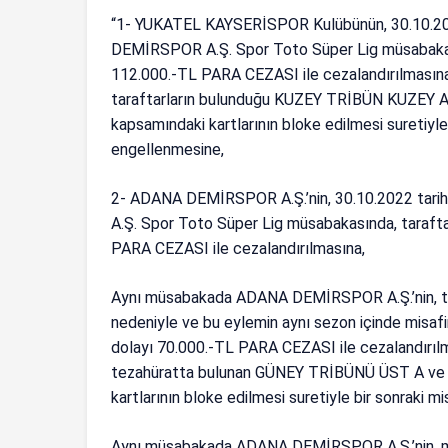
“1- YUKATEL KAYSERİSPOR Kulübünün, 30.10.
DEMİRSPOR A.Ş. Spor Toto Süper Lig müsabakasın
112.000.-TL PARA CEZASI ile cezalandırılmasına,
taraftarların bulunduğu KUZEY TRİBÜN KUZEY ALT 
kapsamındaki kartlarının bloke edilmesi suretiyle
engellenmesine,
2- ADANA DEMİRSPOR A.Ş.’nin, 30.10.2022 t
A.Ş. Spor Toto Süper Lig müsabakasında, tarafta
PARA CEZASI ile cezalandırılmasına,
Aynı müsabakada ADANA DEMİRSPOR A.Ş.’nin, tara
nedeniyle ve bu eylemin aynı sezon içinde misaf
dolayı 70.000.-TL PARA CEZASI ile cezalandırılm
tezahüratta bulunan GÜNEY TRİBÜNÜ ÜST A ve B b
kartlarının bloke edilmesi suretiyle bir sonraki 
Aynı müsabakada ADANA DEMİRSPOR A.Ş.’nin, mer