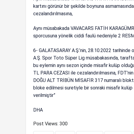
kartını görünür bir şekilde boynuna asmamasından
cezalandırılmasına,
Aynı müsabakada VAVACARS FATİH KARAGÜMRÜK
sporcusuna yönelik ciddi faulü nedeniyle 2 R
6- GALATASARAY A.Ş.’nin, 28.10.2022 tarih
A.Ş. Spor Toto Süper Lig müsabakasında, tarafta
bu eylemin aynı sezon içinde misafir kulüp oldu
TL PARA CEZASI ile cezalandırılmasına, FDT’nin 
DOĞU ALT TRİBÜN MİSAFİR 317 numaralı blokta yer
bloke edilmesi suretiyle bir sonraki misafir kulü
verilmiştir”
DHA
Post Views:
300