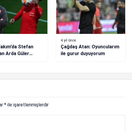
4 yıl önce
 Takım’da Stefan
Çağdaş Atan: Oyuncularım
an Arda Güler
ile gurur duyuyorum
ası
lar
*
ile işaretlenmişlerdir