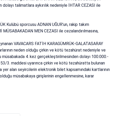
 dolayı talimatlara aykırılık nedeniyle İHTAR CEZASI ile
 Kulübü sporcusu ADNAN UĞUR’un, rakip takım
ESMİ MÜSABAKADAN MEN CEZASI ile cezalandırılmasına,
inde oynanan VAVACARS FATİH KARAGÜMRÜK-GALATASARAY
rlarının neden olduğu çirkin ve kötü tezahürat nedeniyle ve
ğu müsabakada 4. kez gerçekleştirilmesinden dolayı 100.000.-
53/3. maddesi uyarınca çirkin ve kötü tezahüratta bulunan
 alan seyircilerin elektronik bilet kapsamındaki kartlarının
p olduğu müsabakaya girişlerinin engellenmesine, karar