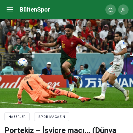
Galatasaray – Villarreal maç özeti izle (VİDEO)
BültenSpor
HABERLER
SPOR MAGAZIN
Portekiz – İsviçre maçı… (Dünya