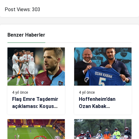
Post Views:
303
Benzer Haberler
4 yıl önce
4 yıl önce
Flaş Emre Taşdemir
Hoffenheim’dan
açıklaması: Koşusu
Ozan Kabak
Novak’ın
paylaşımı!
Trabzonspor
günlerini hatırlattı!