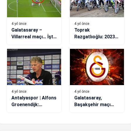
4 yıl önce
4 yıl önce
Galatasaray –
Toprak
Villarreal maçı… İşte
Razgatlıoğlu: 2023
Gomis’in golü!
için dersimize daha
çok çalışacağız
4 yıl önce
4 yıl önce
Antalyaspor | Alfons
Galatasaray,
Groenendijk:
Başakşehir maçı
Taraftarımız
öncesi paylaştı!
sayesinde ayağa
kalkıp inanılmaz bir