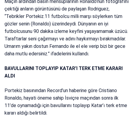
Maçın ardından basın mensuplarının Ronaldo’nun fotoğrafını
çektiği anların görüntüsünü de paylaşan Rodriguez,
“Tebrikler Portekiz.11 futbolcu milli marşı söylerken tüm
gözler senin (Ronaldo) üzerindeydi. Dünyanın en iyi
futbolcusunu 90 dakika izleme keyfini yaşayamamak üzücü.
Taraftarlar seni çağırmayı ve adını haykırmayı bırakmadılar.
Umarım yakın dostun Fernando ile el ele verip bizi bir gece
daha mutlu edersiniz.” ifadelerini kullandı.
BAVULLARINI TOPLAYIP KATAR’I TERK ETME KARARI
ALDI
Portekiz basınından Record’un haberine göre Cristiano
Ronaldo, hayati öneme sahip İsviçre maçından sonra ilk
11’de oynamadığı için bavullarını toplayıp Katar’ı terk etme
kararı aldığı belirtildi.