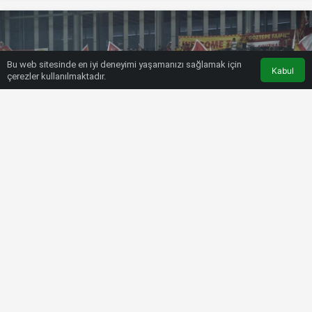
Bu web sitesinde en iyi deneyimi yaşamanızı sağlamak için
Kabul
çerezler kullanılmaktadır.
HABERLER
FUTBOL
Göztepe, seyircisinden yoksun ilk
maçına çıkıyor