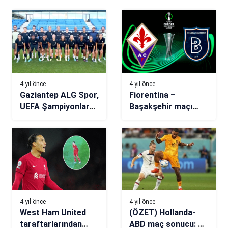
4 yıl önce
4 yıl önce
Gaziantep ALG Spor,
Fiorentina –
UEFA Şampiyonlar
Başakşehir maçı
Ligi’ne veda etti
(CANLI)
4 yıl önce
4 yıl önce
West Ham United
(ÖZET) Hollanda-
taraftarlarından
ABD maç sonucu: 3-