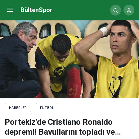
Göztepe, seyircisinden yoksun ilk maçına çıkıyor
BültenSpor
HABERLER
FUTBOL
Portekiz’de Cristiano Ronaldo
depremi! Bavullarını topladı ve…