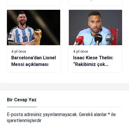
Virgil van Dijk’a
1 (Dünya Kupası Son
büyük tepki!
16 Turu)
4 yıl önce
4 yıl önce
Barcelona’dan Lionel
Isaac Kiese Thelin:
Messi açıklaması
“Rakibimiz çok
zorlu”
Bir Cevap Yaz
E-posta adresiniz yayınlanmayacak.
Gerekli alanlar
*
ile
işaretlenmişlerdir