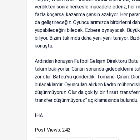
verdikten sonra herkesle mücadele ederiz, her 
fazla koşarsa, kazanma şansın azalıyor. Her pa
da geliştireceğiz. Oyuncularımızda birbirlerini dah
yapabileceğini bilecek. Ezbere oynayacak. Büyük t
biliyor. Bizim takımda daha yeni yeni tanıyor. Bi
konuştu.
Ardından konuşan Futbol Gelişim Direktörü Batu 
takım bakıyorlar. Günün sonunda gideceklerini t
zor olur. Bateu’yu gönderdik. Tomane, Çinari, Dio
bulacaklardır. Oyuncuları alırken kadro mühendisl
düşünmüyoruz. Olur da çok iyi bir fırsat transfer
transfer düşünmüyoruz” açıklamasında bulundu.
İHA
Post Views:
242