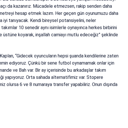
maçı da kazanırız. Mücadele etmezsen, rakip senden daha
rametreyi hesap etmek lazım. Her geçen gün oyunumuzu daha
a iyi tanıyacak. Kendi bireysel potansiyelini, neler
akımlar 10 senedir aynı isimlerle oynayınca herkes birbirini
zde üstüne koyarak, inşallah camiayı mutlu edeceğiz” şeklinde
Kaplan, “Gidecek oyuncuların hepsi şuanda kendilerine zaten
ahmin ediyoruz. Çünkü bir sene futbol oynamamak onlar için
mande ve Bah var. Bir ay içerisinde bu arkadaşlar takım
iği yapıyoruz. Orta sahada alternatifimiz var. Stopere
imiz olursa 6 ve 8 numaraya transfer yapabiliriz. Onun dışında