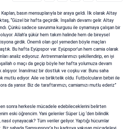
aplan, basın mensuplarıyla bir araya geldi. İlk olarak Altay
ş, “Güzel bir hafta geçirdik. İnşallah devamı gelir. Altay
andı. Çünkü sadece savunma kurgusu ile oynamaya çalışan bir
 oluyor. Allah’a şükür hem takım halinde hem de bireysel
isyona girdik. Önemli olan gol yemeden böyle maçları
geli aştık. Bu hafta Eyüpspor var. Eyüpspor’un hem camia olarak
onları analiz ediyoruz. Antrenmanlarımızı şekillendirip, en iyi
İnşallah o maçı da geçip böyle her hafta yolumuza devam
 alışıyor. İnanılmaz bir dostluk ve coşku var. Bunu saha
mutlu ediyor. Aile ve birliktelik oldu. Futbolcuların birbiri ile
ora da yansır. Biz de taraftarımızı, camiamızı mutlu ederiz”
en sonra herkesle mücadele edebileceklerini belirten
nim eski öğrencim. Yani gelenler Süper Lig ‘den bilindik
, nasıl oynayacak? Tüm veriler geliyor. Yaptığı hücumlar
ruz. Biz sahada Samsunspor’a bu kadroya yakışan mücadeleyi