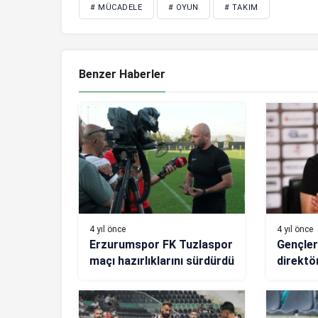
# MÜCADELE
# OYUN
# TAKIM
Benzer Haberler
4 yıl önce
4 yıl önce
Erzurumspor FK Tuzlaspor
Gençlerb
maçı hazırlıklarını sürdürdü
direktö
oyuncul
perfor