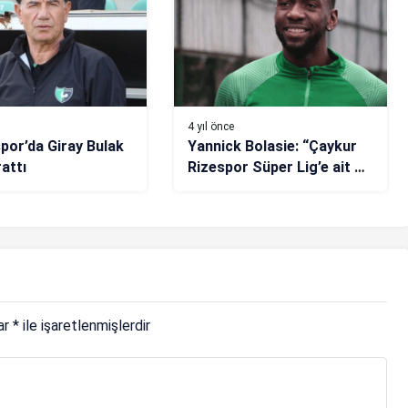
4 yıl önce
spor’da Giray Bulak
Yannick Bolasie: “Çaykur
attı
Rizespor Süper Lig’e ait bir
kulüptür”
lar
*
ile işaretlenmişlerdir