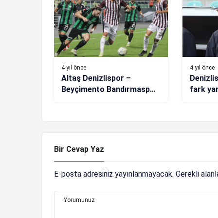
4 yıl önce
4 yıl önce
Altaş Denizlispor –
Denizli
Beyçimento Bandırmaspor:
fark yar
0-1
Bir Cevap Yaz
E-posta adresiniz yayınlanmayacak.
Gerekli alan
Yorumunuz