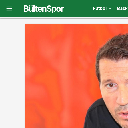
BültenSpor
Yeni Malatyaspor 1. Lig’e mağlubiyetle başladı
Futbol
Bask