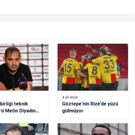
4 yıl önce
irliği teknik
Göztepe’nin Rize’de yüzü
rü Metin Diyadin
gülmüyor
arının
mansından memnun