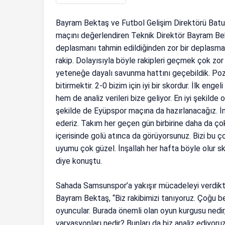
Bayram Bektaş ve Futbol Gelişim Direktörü Batu K
maçını değerlendiren Teknik Direktör Bayram Bekta
deplasmanı tahmin edildiğinden zor bir deplasm
rakip. Dolayısıyla böyle rakipleri geçmek çok zor
yeteneğe dayalı savunma hattını geçebildik. Poz
bitirmektir. 2-0 bizim için iyi bir skordur. İlk en
hem de analiz verileri bize geliyor. En iyi şekilde 
şekilde de Eyüpspor maçına da hazırlanacağız. 
ederiz. Takım her geçen gün birbirine daha da çok
içerisinde golü atınca da görüyorsunuz. Bizi bu çok 
uyumu çok güzel. İnşallah her hafta böyle olur sk
diye konuştu.
Sahada Samsunspor’a yakışır mücadeleyi verdikt
Bayram Bektaş, “Biz rakibimizi tanıyoruz. Çoğu be
oyuncular. Burada önemli olan oyun kurgusu nedir
varyasyonları nedir? Bunları da biz analiz ediyo