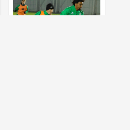
Konyaspor’da Sivasspor maçı
hazırlıkları sürüyor
Al Nassr çıldırdı! Cristiano Ronaldo
sonrasında iki süperstarı daha
istiyorlar…