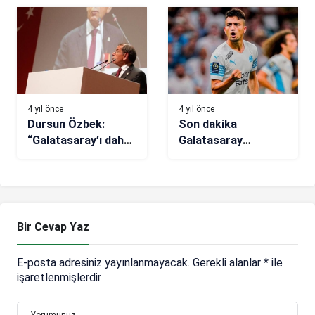
4 yıl önce
4 yıl önce
Dursun Özbek:
Son dakika
“Galatasaray’ı daha
Galatasaray
iyi günlere
transfer haberi!
ulaştıracağız”
Cengiz Ünder
transferinde sıcak
gelişme
Bir Cevap Yaz
E-posta adresiniz yayınlanmayacak.
Gerekli alanlar
*
ile
işaretlenmişlerdir