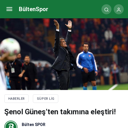
Icardi: Liderlik için, şampiyonluk için çok önemliydi
BültenSpor
HABERLER
SÜPER LIG
Şenol Güneş’ten takımına eleştiri!
Bülten SPOR