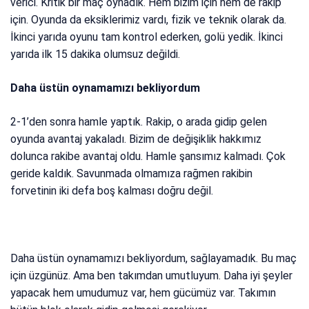
verici. Kritik bir maç oynadık. Hem bizim için hem de rakip
için. Oyunda da eksiklerimiz vardı, fizik ve teknik olarak da.
İkinci yarıda oyunu tam kontrol ederken, golü yedik. İkinci
yarıda ilk 15 dakika olumsuz değildi.
Daha üstün oynamamızı bekliyordum
2-1’den sonra hamle yaptık. Rakip, o arada gidip gelen
oyunda avantaj yakaladı. Bizim de değişiklik hakkımız
dolunca rakibe avantaj oldu. Hamle şansımız kalmadı. Çok
geride kaldık. Savunmada olmamıza rağmen rakibin
forvetinin iki defa boş kalması doğru değil.
Daha üstün oynamamızı bekliyordum, sağlayamadık. Bu maç
için üzgünüz. Ama ben takımdan umutluyum. Daha iyi şeyler
yapacak hem umudumuz var, hem gücümüz var. Takımın