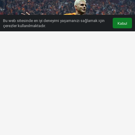
Bu web sitesinde en iyi deneyimi yaşamanızı sağlamak için
Kabul
çerezler kullanılmaktadır.
HABERLER
SÜPER LIG
Icardi: Liderlik için, şampiyonluk için
çok önemliydi
Bülten SPOR
5 Kasım 2022, 19:51
tarihinde yayınlandı