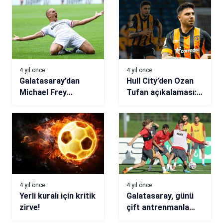
4 yıl önce
4 yıl önce
Galatasaray’dan
Hull City’den Ozan
Michael Frey
Tufan açıkalaması:
bombası!
Transfer…
4 yıl önce
4 yıl önce
Yerli kuralı için kritik
Galatasaray, günü
zirve!
çift antrenmanla
tamamladı