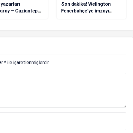
 yazarları
Son dakika! Welington
aray – Gaziantep
Fenerbahçe’ye imzayı
nı değerlendirdi:
atıyor
lar
*
ile işaretlenmişlerdir