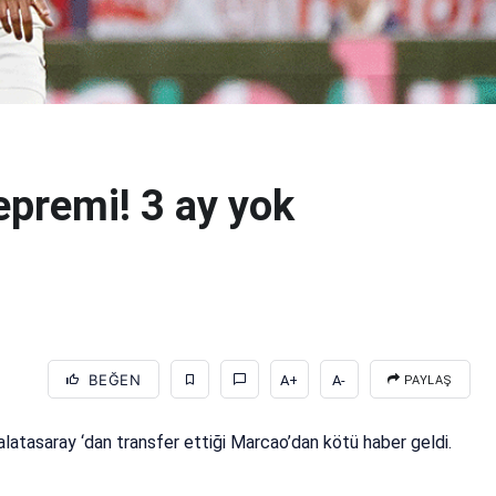
epremi! 3 ay yok
BEĞEN
A+
A-
PAYLAŞ
alatasaray ‘dan transfer ettiği Marcao’dan kötü haber geldi.