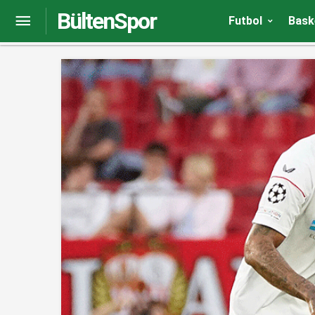
BültenSpor
Berke Özer’in yeni takımı belli oldu
Futbol
Bask