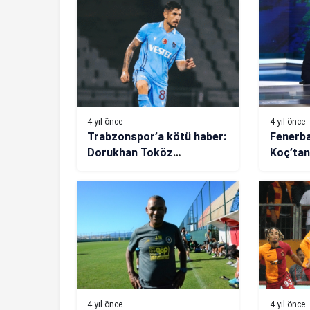
4 yıl önce
4 yıl önce
Trabzonspor’a kötü haber:
Fenerba
Dorukhan Toköz
Koç’tan
sakatlandı!
Temmuz
4 yıl önce
4 yıl önce