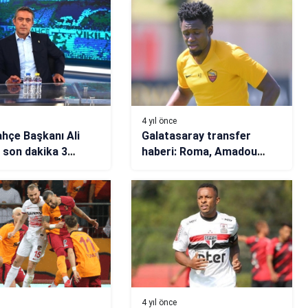
4 yıl önce
hçe Başkanı Ali
Galatasaray transfer
 son dakika 3
haberi: Roma, Amadou
 açıklaması
Diawara’nın bonservis
bedelini belirledi!
4 yıl önce