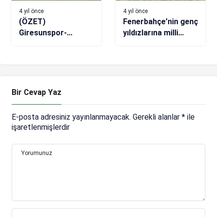
4 yıl önce
4 yıl önce
(ÖZET)
Fenerbahçe’nin genç
Giresunspor-
yıldızlarına milli
İstanbulspor maç
takım müjdesi
sonucu: 3-2
Bir Cevap Yaz
E-posta adresiniz yayınlanmayacak.
Gerekli alanlar
*
ile
işaretlenmişlerdir
Yorumunuz