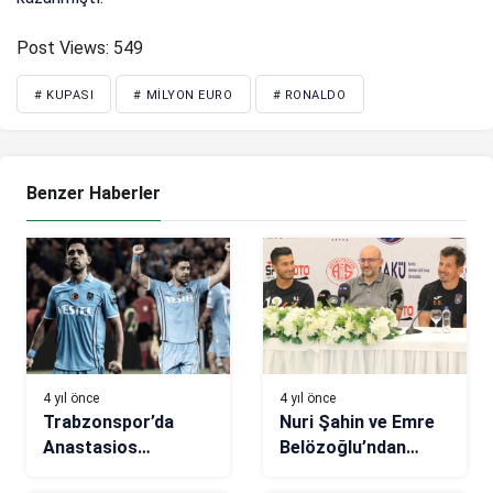
Post Views:
549
# KUPASI
# MILYON EURO
# RONALDO
Benzer Haberler
4 yıl önce
4 yıl önce
Trabzonspor’da
Nuri Şahin ve Emre
Anastasios
Belözoğlu’ndan
Bakasetas şova
ortak toplantı