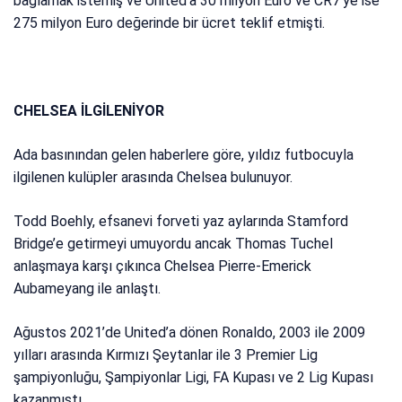
bağlamak istemiş ve United’a 30 milyon Euro ve CR7’ye ise
275 milyon Euro değerinde bir ücret teklif etmişti.
CHELSEA İLGİLENİYOR
Ada basınından gelen haberlere göre, yıldız futbocuyla
ilgilenen kulüpler arasında Chelsea bulunuyor.
Todd Boehly, efsanevi forveti yaz aylarında Stamford
Bridge’e getirmeyi umuyordu ancak Thomas Tuchel
anlaşmaya karşı çıkınca Chelsea Pierre-Emerick
Aubameyang ile anlaştı.
Ağustos 2021’de United’a dönen Ronaldo, 2003 ile 2009
yılları arasında Kırmızı Şeytanlar ile 3 Premier Lig
şampiyonluğu, Şampiyonlar Ligi, FA Kupası ve 2 Lig Kupası
kazanmıştı.