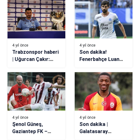
hazır!
4 yıl önce
4 yıl önce
Trabzonspor haberi
Son dakika!
| Uğurcan Çakır:
Fenerbahçe Luan
Süper Kupa’yı
Peres’i KAP’a
kazanmak istiyoruz
bildirdi
4 yıl önce
4 yıl önce
Şenol Güneş,
Son dakika |
Gaziantep FK –
Galatasaray
Hatayspor maçını
Sekidika’nın