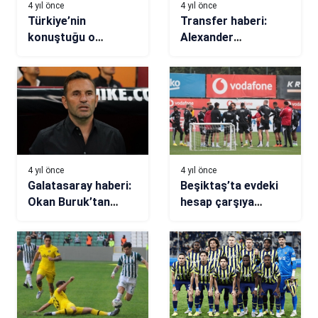
4 yıl önce
4 yıl önce
Türkiye’nin
Transfer haberi:
konuştuğu o
Alexander
pozisyon!
Sörloth’tan Türkiye
Sivasspor-
kararı
Galatasaray
maçındaki konuşma
ortaya çıktı
4 yıl önce
4 yıl önce
Galatasaray haberi:
Beşiktaş’ta evdeki
Okan Buruk’tan
hesap çarşıya
Mauro Icardi ve
uymadı!
Kaan Ayhan
açıklaması