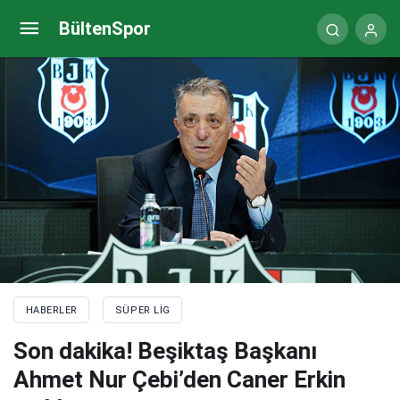
500 milyon Euro’luk teklife Ronaldo’nın cevabı!
BültenSpor
HABERLER
SÜPER LIG
Son dakika! Beşiktaş Başkanı
Ahmet Nur Çebi’den Caner Erkin