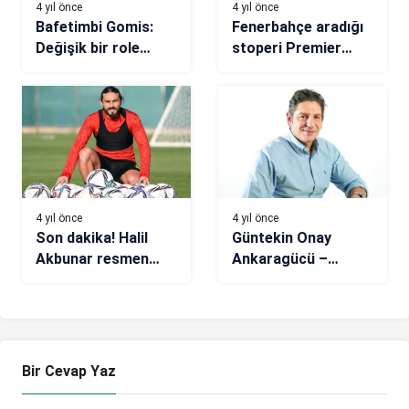
4 yıl önce
4 yıl önce
Bafetimbi Gomis:
Fenerbahçe aradığı
Değişik bir role
stoperi Premier
büründüm
Lig’den buldu
4 yıl önce
4 yıl önce
Son dakika! Halil
Güntekin Onay
Akbunar resmen
Ankaragücü –
Westerlo’da
Beşiktaş
mücadelesini
kaleme aldı
Bir Cevap Yaz