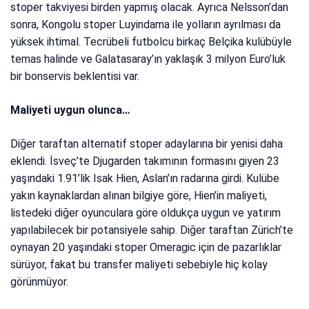
stoper takviyesi birden yapmış olacak. Ayrıca Nelsson’dan
sonra, Kongolu stoper Luyindama ile yolların ayrılması da
yüksek ihtimal. Tecrübeli futbolcu birkaç Belçika kulübüyle
temas halinde ve Galatasaray’ın yaklaşık 3 milyon Euro’luk
bir bonservis beklentisi var.
Maliyeti uygun olunca…
Diğer taraftan alternatif stoper adaylarına bir yenisi daha
eklendi. İsveç’te Djugarden takımının formasını giyen 23
yaşındaki 1.91’lik Isak Hien, Aslan’ın radarına girdi. Kulübe
yakın kaynaklardan alınan bilgiye göre, Hien’in maliyeti,
listedeki diğer oyunculara göre oldukça uygun ve yatırım
yapılabilecek bir potansiyele sahip. Diğer taraftan Zürich’te
oynayan 20 yaşındaki stoper Omeragic için de pazarlıklar
sürüyor, fakat bu transfer maliyeti sebebiyle hiç kolay
görünmüyor.