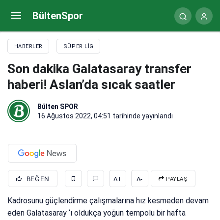
Son dakika Galatasaray haberi! Cicaldau’ya çözüm
BültenSpor
aranıyor
HABERLER
SÜPER LIG
Son dakika Galatasaray transfer
haberi! Aslan’da sıcak saatler
Bülten SPOR
16 Ağustos 2022, 04:51
tarihinde yayınlandı
BEĞEN
A+
A-
PAYLAŞ
Kadrosunu güçlendirme çalışmalarına hız kesmeden devam
eden Galatasaray ‘ı oldukça yoğun tempolu bir hafta