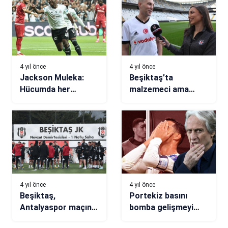
4 yıl önce
4 yıl önce
Jackson Muleka:
Beşiktaş’ta
Hücumda her
malzemeci ama
şeyimizi vermeye
istese Barcelona’yı
çalışıyoruz
çalıştırabilir! İşte
Erdal Erdem’in
hikayesi…
4 yıl önce
4 yıl önce
Beşiktaş,
Portekiz basını
Antalyaspor maçına
bomba gelişmeyi
hazır
duyurdu! Jorge