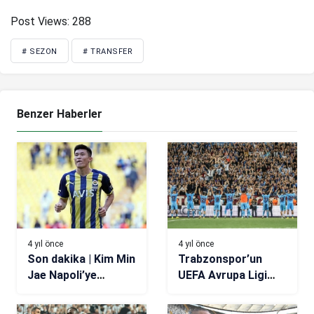
Post Views:
288
# SEZON
# TRANSFER
Benzer Haberler
4 yıl önce
4 yıl önce
Son dakika | Kim Min
Trabzonspor’un
Jae Napoli’ye
UEFA Avrupa Ligi
transfer oldu! İşte
kadrosu belli oldu
bonservisi