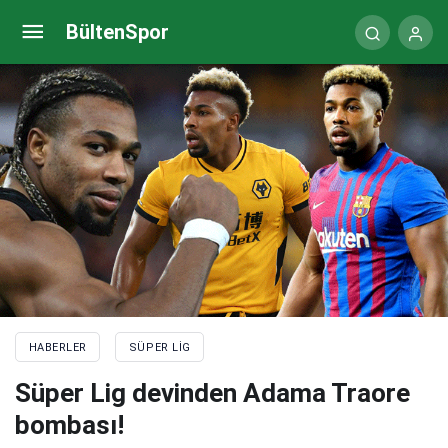
Bakasetas’tan Fenerbahçe derbisi itirafı
BültenSpor
HABERLER
SÜPER LIG
Süper Lig devinden Adama Traore
bombası!