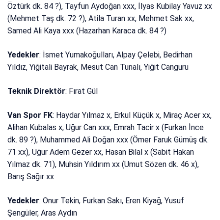
Öztürk dk. 84 ?), Tayfun Aydoğan xxx, İlyas Kubilay Yavuz xx
(Mehmet Taş dk. 72 ?), Atila Turan xx, Mehmet Sak xx,
Samed Ali Kaya xxx (Hazarhan Karaca dk. 84 ?)
Yedekler
: İsmet Yumakoğulları, Alpay Çelebi, Bedirhan
Yıldız, Yiğitali Bayrak, Mesut Can Tunalı, Yiğit Canguru
Teknik Direktör
: Fırat Gül
Van Spor FK
: Haydar Yılmaz x, Erkul Küçük x, Miraç Acer xx,
Alihan Kubalas x, Uğur Can xxx, Emrah Tacir x (Furkan İnce
dk. 89 ?), Muhammed Ali Doğan xxx (Ömer Faruk Gümüş dk.
71 xx), Uğur Adem Gezer xx, Hasan Bilal x (Sabit Hakan
Yılmaz dk. 71), Muhsin Yıldırım xx (Umut Sözen dk. 46 x),
Barış Sağır xx
Yedekler
: Onur Tekin, Furkan Sakı, Eren Kiyağ, Yusuf
Şengüler, Aras Aydın