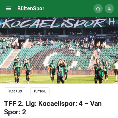
Bir dönem Süper Lig’i sallıyordu! Son halini
BültenSpor
görenler…
HABERLER
FUTBOL
TFF 2. Lig: Kocaelispor: 4 – Van
Spor: 2