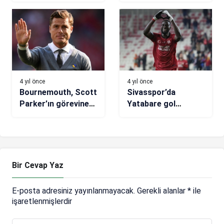
transfer edecek
4 yıl önce
4 yıl önce
Bournemouth, Scott
Sivasspor’da
Parker’ın görevine
Yatabare gol
son verdi
sayısını 4’e yükseltti
Bir Cevap Yaz
E-posta adresiniz yayınlanmayacak.
Gerekli alanlar
*
ile
işaretlenmişlerdir