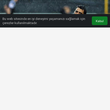
Bu web sitesinde en iyi deneyimi yaşamanızı sağlamak için
Kabul
çerezler kullanılmaktadır.
HABERLER
FUTBOL
Bir dönem Süper Lig’i sallıyordu!
Son halini görenler…
Bülten SPOR
5 Kasım 2022, 14:36
tarihinde yayınlandı