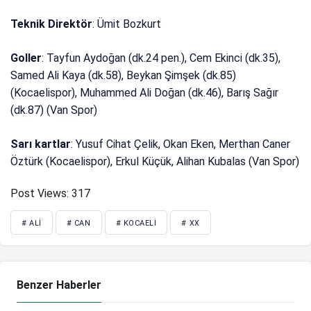
Teknik Direktör
: Ümit Bozkurt
Goller
: Tayfun Aydoğan (dk.24 pen.), Cem Ekinci (dk.35),
Samed Ali Kaya (dk.58), Beykan Şimşek (dk.85)
(Kocaelispor), Muhammed Ali Doğan (dk.46), Barış Sağır
(dk.87) (Van Spor)
Sarı kartlar
: Yusuf Cihat Çelik, Okan Eken, Merthan Caner
Öztürk (Kocaelispor), Erkul Küçük, Alihan Kubalas (Van Spor)
Post Views:
317
# ALI
# CAN
# KOCAELI
# XX
Benzer Haberler