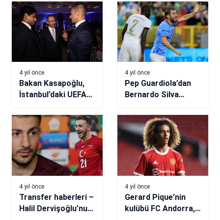
4 yıl önce
4 yıl önce
Bakan Kasapoğlu,
Pep Guardiola’dan
İstanbul’daki UEFA
Bernardo Silva
Şampiyonlar Ligi
açıklaması!
kura çekimini izledi
Manchester City’den
ayrılacak mı?
4 yıl önce
4 yıl önce
Transfer haberleri –
Gerard Pique’nin
Halil Dervişoğlu’nun
kulübü FC Andorra,
yeni takımı belli oldu
Hannibal Mejbri’yi