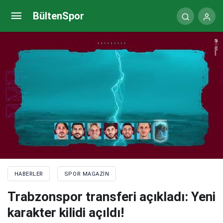
Kasımpaşa – Fenerbahçe maçına damga vuran
BültenSpor
anlar
HABERLER
SPOR MAGAZIN
Trabzonspor transferi açıkladı: Yeni
karakter kilidi açıldı!