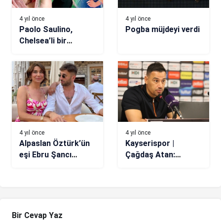
4 yıl önce
4 yıl önce
Paolo Saulino,
Pogba müjdeyi verdi
Chelsea’li bir
oyuncuyla cinsel
ilişkiye girmiş!
4 yıl önce
4 yıl önce
Alpaslan Öztürk’ün
Kayserispor |
eşi Ebru Şancı
Çağdaş Atan:
ölümden dönmüş!
“Hayallerimiz
bütçelerimizden
büyük”
Bir Cevap Yaz