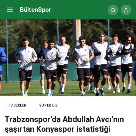
Burak Kızılhan: “Futbol takımımız camiamızı çok
BültenSpor
mutlu eden bir performans gösterdi”
HABERLER
SÜPER LIG
Trabzonspor’da Abdullah Avcı’nın
şaşırtan Konyaspor istatistiği