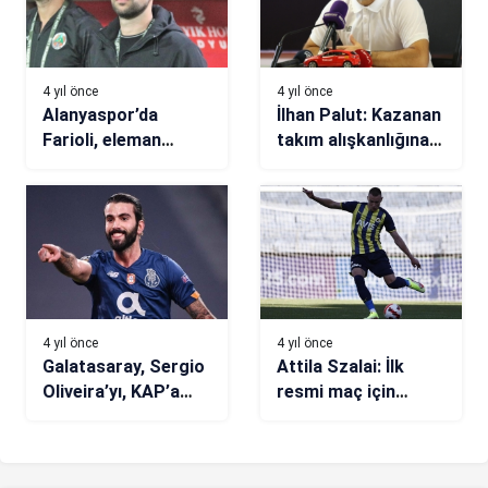
4 yıl önce
4 yıl önce
Alanyaspor’da
İlhan Palut: Kazanan
Farioli, eleman
takım alışkanlığına
arıyor!
dönmek istiyoruz
4 yıl önce
4 yıl önce
Galatasaray, Sergio
Attila Szalai: İlk
Oliveira’yı, KAP’a
resmi maç için
bildirdi!
sabırsızlanıyoruz