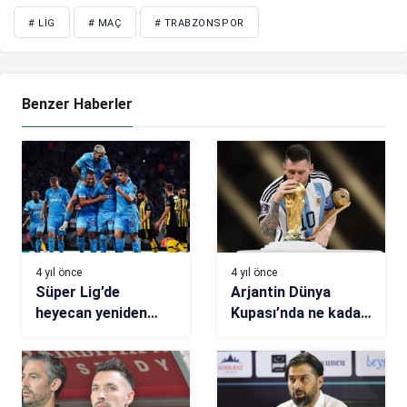
# LIG
# MAÇ
# TRABZONSPOR
Benzer Haberler
4 yıl önce
4 yıl önce
Süper Lig’de
Arjantin Dünya
heyecan yeniden
Kupası’nda ne kadar
başladı
para kazandı?