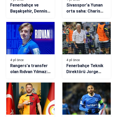
Fenerbahçe ve
Sivasspor’a Yunan
Başakşehir, Dennis
orta saha: Charis
Kaygın’ın peşinde
Charisis
4 yıl önce
4 yıl önce
Rangers’a transfer
Fenerbahçe Teknik
olan Rıdvan Yılmaz:
Direktörü Jorge
İlk maçım için
Jesus: Oynadığımız
sabırsızım
en iyi maçtı!