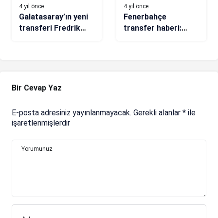
4 yıl önce
4 yıl önce
Galatasaray’ın yeni
Fenerbahçe
transferi Fredrik
transfer haberi:
Midtsjö’nün ilk
Theo Bongonda
açıklamaları
iddiası
Bir Cevap Yaz
E-posta adresiniz yayınlanmayacak.
Gerekli alanlar
*
ile
işaretlenmişlerdir
Yorumunuz