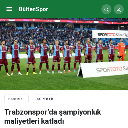
Sevilla’da Marcao depremi! 3 ay yok
BültenSpor
HABERLER
SÜPER LIG
Trabzonspor’da şampiyonluk
maliyetleri katladı