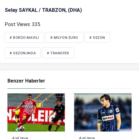
Selay SAYKAL / TRABZON, (DHA)
Post Views:
335
# BORDO-MAVILI
# MILYON EURO
# SEZON
# SEZONUNDA
# TRANSFER
Benzer Haberler
4 yıl önce
4 yıl önce