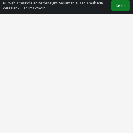
Bu web sitesinde en iyi deneyimi yaşamanızı sağlamak için
Kabul
çerezler kullanılmaktadır.
HABERLER
SÜPER LIG
Mostafa Mohamed, Nantes’a hayat
verdi! Mısırlı yıldızdan şov
Bülten SPOR
3 Kasım 2022, 22:21
tarihinde yayınlandı