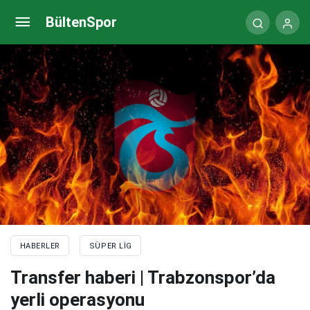
Mostafa Mohamed, Nantes’a hayat verdi! Mısırlı
BültenSpor
yıldızdan şov
HABERLER
SÜPER LIG
Transfer haberi | Trabzonspor’da
yerli operasyonu