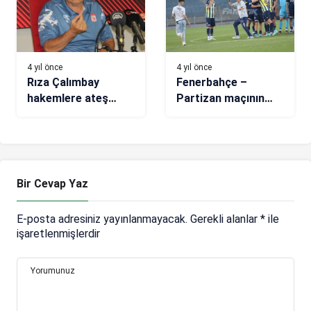
4 yıl önce
4 yıl önce
Rıza Çalımbay
Fenerbahçe –
hakemlere ateş
Partizan maçının
püskürdü! “Bu
ardından şok olay! O
vicdansızlık”
taraftarları Jorge
Jesus engelledi
Bir Cevap Yaz
E-posta adresiniz yayınlanmayacak.
Gerekli alanlar
*
ile
işaretlenmişlerdir
Yorumunuz