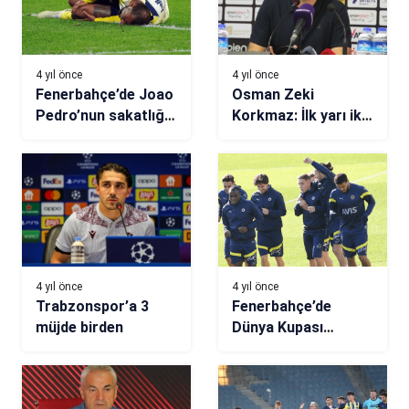
4 yıl önce
4 yıl önce
Fenerbahçe’de Joao
Osman Zeki
Pedro’nun sakatlığı
Korkmaz: İlk yarı iki
tüm planları
takım adına farklı
değiştirdi
olabilirdi
4 yıl önce
4 yıl önce
Trabzonspor’a 3
Fenerbahçe’de
müjde birden
Dünya Kupası
sevinci